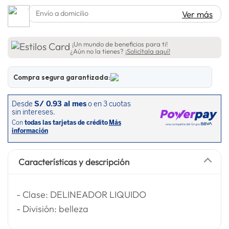
spiderman
10
.
Envío a domicilio
Ver más
¡Un mundo de beneficios para ti!
¿Aún no la tienes?
¡Solicítala aquí!
Compra segura garantizada:
Características y descripción
- Clase: DELINEADOR LIQUIDO
- División: belleza