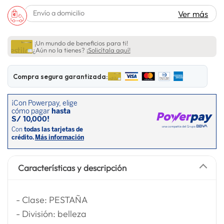
lavadora
10
.
Envío a domicilio
Ver más
¡Un mundo de beneficios para ti!
¿Aún no la tienes?
¡Solicítala aquí!
Compra segura garantizada:
Características y descripción
- Clase: PESTAÑA
- División: belleza