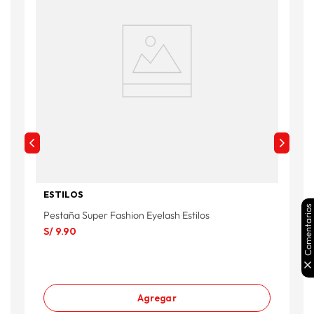
ESTILOS
Comentarios
Pestaña Super Fashion Eyelash Estilos
P
S/
9
.
90
S
Agregar