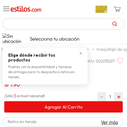
TÉRMINOS MÁS BUSCADOS
Selecciona tu ubicación
celulares
1
.
belleza higiene y salud
maquillaje
maquillaje de o
✕
zapatillas mujer
2
.
Elige dónde recibir tus
productos
SKU
:
002235227
ESTILOS
zapatillas hombre
3
.
Pestaña Autoadhesivo 8d Revel
Podrás ver la disponibilidad y tiempos
de entrega para tu despacho o retiro en
moda
4
.
tienda.
zapatillas
S/
7
.
90
5
.
tv
6
.
3
－
＋
¡Sólo
a nivel nacional!
laptop
7
.
Agregar Al Carrito
terrex
8
.
Retiro en tienda
Ver más
cocina
9
.