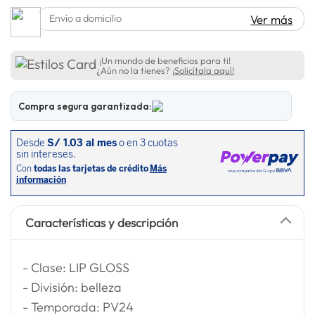
spiderman
10
.
Envío a domicilio
Ver más
¡Un mundo de beneficios para ti!
¿Aún no la tienes?
¡Solicítala aquí!
Compra segura garantizada:
Características y descripción
- Clase: LIP GLOSS
- División: belleza
- Temporada: PV24