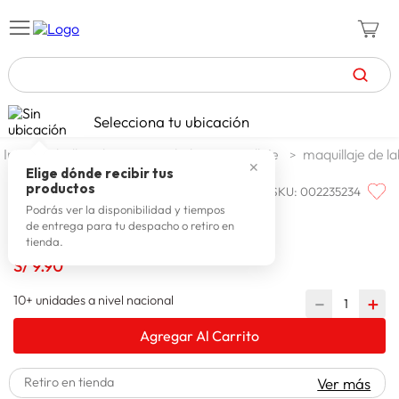
TÉRMINOS MÁS BUSCADOS
Selecciona tu ubicación
celulares
1
.
belleza higiene y salud
maquillaje
maquillaje de la
✕
zapatillas mujer
2
.
Elige dónde recibir tus
productos
SKU
:
002235234
ESTILOS
zapatillas hombre
3
.
Llpgloss Sexi Reve Estilos Plumper
Podrás ver la disponibilidad y tiempos
de entrega para tu despacho o retiro en
moda
4
.
tienda.
zapatillas
S/
9
.
90
5
.
tv
6
.
10+ unidades a nivel nacional
－
＋
laptop
7
.
Agregar Al Carrito
terrex
8
.
Retiro en tienda
Ver más
lavadora
9
.