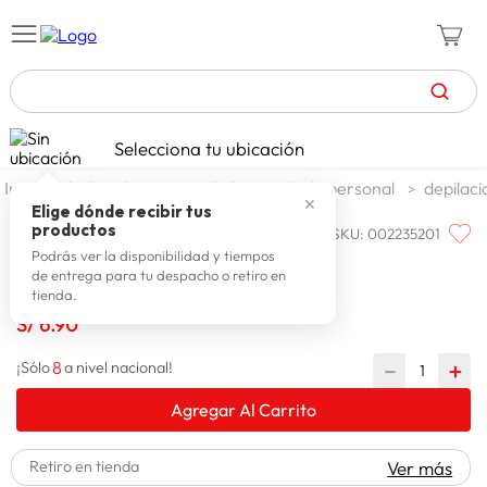
TÉRMINOS MÁS BUSCADOS
Selecciona tu ubicación
zapatillas mujer
1
.
belleza higiene y salud
cuidado personal
depilaci
✕
celulares
2
.
Elige dónde recibir tus
productos
SKU
:
002235201
ESTILOS
zapatillas hombre
3
.
Pinza Dorado Liso Revel
Podrás ver la disponibilidad y tiempos
de entrega para tu despacho o retiro en
moda
4
.
tienda.
zapatillas
S/
6
.
90
5
.
tv
6
.
8
－
＋
¡Sólo
a nivel nacional!
laptop
7
.
Agregar Al Carrito
terrex
8
.
Retiro en tienda
Ver más
spiderman
9
.