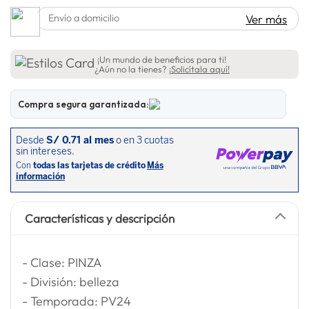
lavadora
10
.
Envío a domicilio
Ver más
¡Un mundo de beneficios para ti!
¿Aún no la tienes?
¡Solicítala aquí!
Compra segura garantizada:
Características y descripción
- Clase: PINZA
- División: belleza
- Temporada: PV24