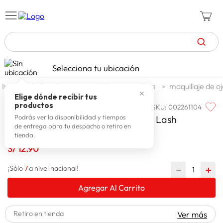
TÉRMINOS MÁS BUSCADOS
Selecciona tu ubicación
celulares
1
.
belleza higiene y salud
maquillaje
maquillaje de o
✕
zapatillas mujer
2
.
Elige dónde recibir tus
productos
SKU
:
002261104
ESTILOS
zapatillas hombre
3
.
Magic Liner Clear Waterpr Estilos Lash
Podrás ver la disponibilidad y tiempos
de entrega para tu despacho o retiro en
moda
4
.
tienda.
zapatillas
S/
12
.
90
5
.
tv
6
.
7
－
＋
¡Sólo
a nivel nacional!
laptop
7
.
Agregar Al Carrito
terrex
8
.
Retiro en tienda
Ver más
cocina
9
.