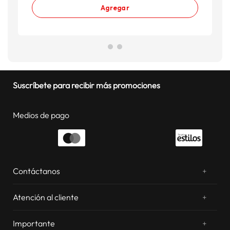
Agregar
Suscríbete para recibir más promociones
Medios de pago
Contáctanos
+
¿Chateamos? Whatsapp
atentos a tus consultas
Atención al cliente
+
Email: sac.virtual@estilos.com.pe
Zonas de despacho
sac.virtual@estilos.com.pe
Importante
+
Cambios y devoluciones