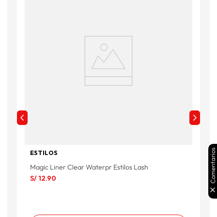
Comentarios
ESTILOS
Magic Liner Clear Waterpr Estilos Lash
P
S/
12
.
90
S