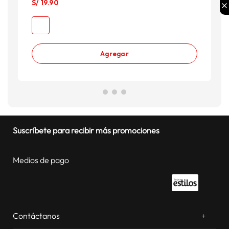
S/
19
.
90
S
Agregar
Suscríbete para recibir más promociones
Medios de pago
Contáctanos
+
¿Chateamos? Whatsapp