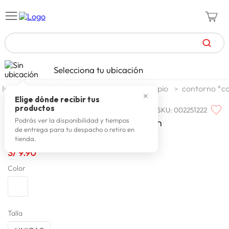
TÉRMINOS MÁS BUSCADOS
Selecciona tu ubicación
zapatillas mujer
1
.
textil
belleza
cosmeticos propio
contorno *co
✕
celulares
2
.
Elige dónde recibir tus
productos
SKU
:
002251222
ESTILOS
zapatillas hombre
3
.
Contour Revel Estilos Multifungtion
Podrás ver la disponibilidad y tiempos
de entrega para tu despacho o retiro en
moda
4
.
tienda.
zapatillas
S/
9
.
90
5
.
Color
tv
6
.
laptop
7
.
terrex
8
.
Talla
spiderman
9
.