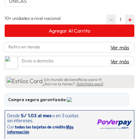
UNICAS
lavadora
10
.
10+ unidades a nivel nacional
－
＋
Agregar Al Carrito
Retiro en tienda
Ver más
Envío a domicilio
Ver más
¡Un mundo de beneficios para ti!
¿Aún no la tienes?
¡Solicítala aquí!
Compra segura garantizada: