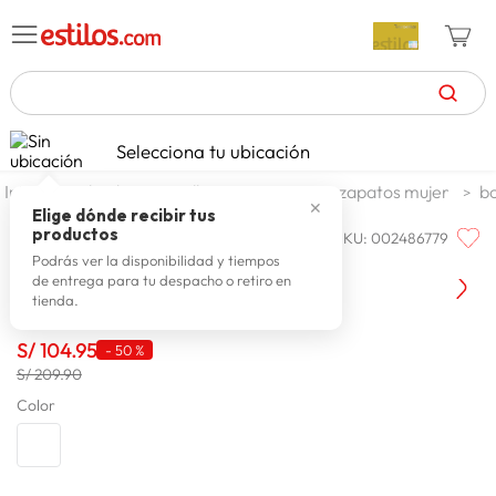
TÉRMINOS MÁS BUSCADOS
Selecciona tu ubicación
zapatillas mujer
1
.
calzado y zapatillas
zapatos
zapatos mujer
bo
✕
celulares
2
.
Elige dónde recibir tus
productos
SKU
:
002486779
MARIE CLAIRE
zapatillas hombre
3
.
Marie Claire Casual Dina 7016616
Podrás ver la disponibilidad y tiempos
de entrega para tu despacho o retiro en
moda
4
.
tienda.
zapatillas
5
.
S/
104
.
95
-
50 %
tv
6
.
S/ 209.90
laptop
Color
7
.
terrex
8
.
spiderman
9
.