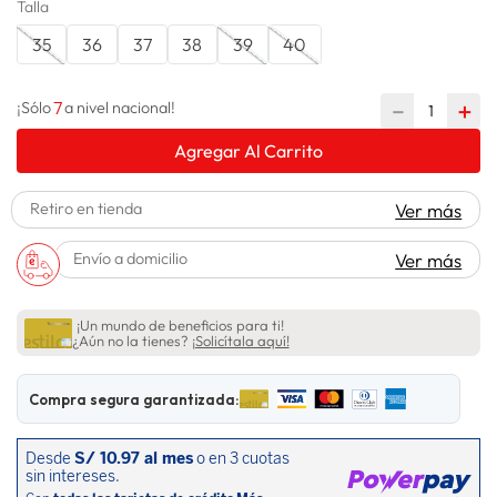
Talla
lavadora
10
.
35
36
37
38
39
40
7
－
＋
¡Sólo
a nivel nacional!
Agregar Al Carrito
Retiro en tienda
Ver más
Envío a domicilio
Ver más
¡Un mundo de beneficios para ti!
¿Aún no la tienes?
¡Solicítala aquí!
Compra segura garantizada: