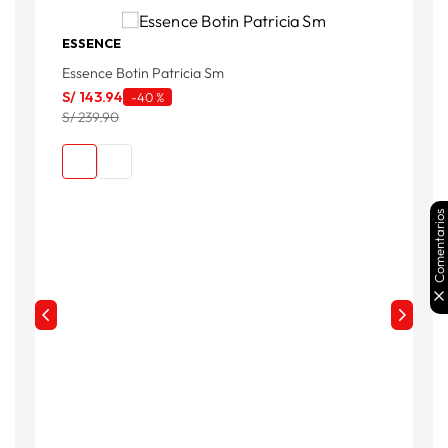
ESSENCE
M
Essence Botin Patricia Sm
B
S/
143
.
94
-
40 %
S
S/ 239.90
S
Comentarios