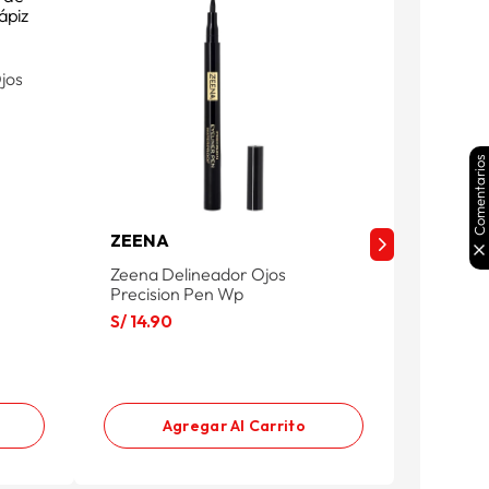
jos
Comentarios
ZEENA
ESTIL
Zeena Delineador Ojos
Delinea
Precision Pen Wp
Jarusa E
S/
14
.
90
S/
12
.
9
Agregar Al Carrito