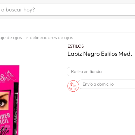
uscar hoy?
ÁS BUSCADOS
s
aje de ojos
delineadores de ojos
as mujer
ESTILOS
as hombre
Lapiz Negro Estilos Med.
Retiro en tienda
s
Envío a domicilio
a