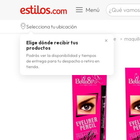
¿Qué vamos a b
Menú
TÉRMINOS M
Selecciona tu ubicación
celulare
1
.
belleza higiene y salud
maquillaje
maquill
✕
Elige dónde recibir tus
zapatill
2
.
productos
zapatill
3
.
Podrás ver la disponibilidad y tiempos
de entrega para tu despacho o retiro en
moda
4
.
tienda.
zapatilla
5
.
tv
6
.
laptop
7
.
terrex
8
.
cocina
9
.
lavador
10
.