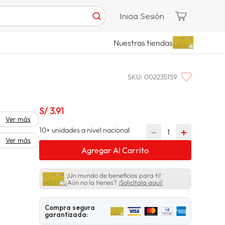
Inicia Sesión
Nuestras tiendas
SKU
:
002235159
S/
3
.
91
Ver más
10+ unidades a nivel nacional
－
＋
Ver más
Agregar Al Carrito
¡Un mundo de beneficios para ti!
¿Aún no la tienes?
¡Solicítala aquí!
Compra segura
garantizada: