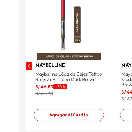
MAYBELLINE
MAY
Maybelline Lápiz de Cejas Tattoo
Mayb
Brow 36H - Tono Dark Brown
Stud
Bro
S/
46
.
83
-
30 %
S/
4
S/ 66.90
S/ 6
Agregar Al Carrito