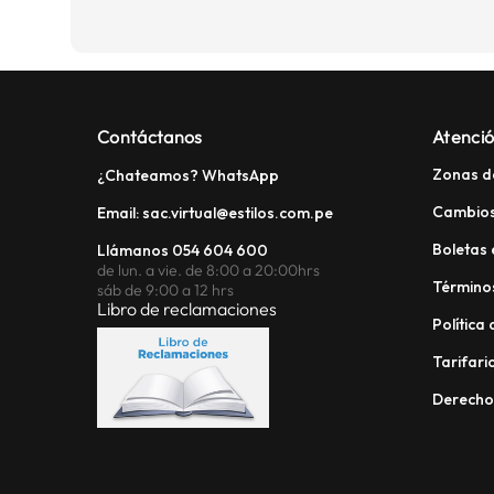
Contáctanos
Atenció
Zonas d
¿Chateamos? WhatsApp
Cambios
Email: sac.virtual@estilos.com.pe
Boletas 
Llámanos 054 604 600
de lun. a vie. de 8:00 a 20:00hrs
Términos
sáb de 9:00 a 12 hrs
Libro de reclamaciones
Política
Tarifario
Derech