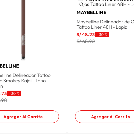
MAYBELLINE
Maybelline Delineador de O
Tattoo Liner 48H - Lápiz
S/
48
.
23
-
30 %
S/ 68.90
BELLINE
elline Delineador Tattoo
io Smokey Kajal - Tono
wn
4
.
73
-
30 %
3.90
Agregar Al Carrito
Agregar Al Carrito