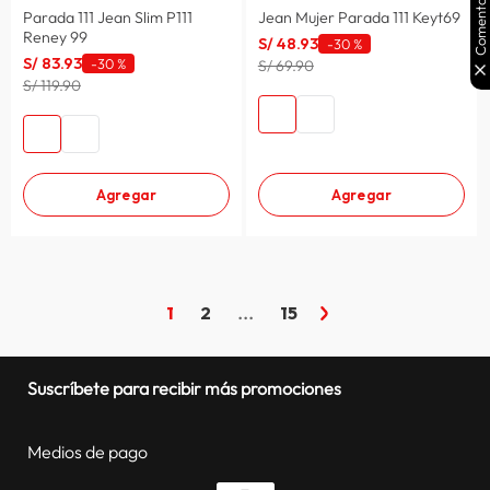
Comentarios
Parada 111 Jean Slim P111
Jean Mujer Parada 111 Keyt69
Reney 99
S/
48
.
93
-
30 %
S/
83
.
93
-
30 %
S/ 69.90
S/ 119.90
Agregar
Agregar
1
2
...
15
Suscríbete para recibir más promociones
Medios de pago