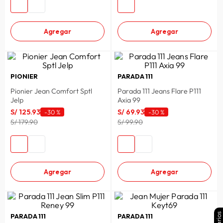
Agregar
Agregar
PIONIER
PARADA 111
Pionier Jean Comfort Sptl
Parada 111 Jeans Flare P111
Jelp
Axia 99
S/
125
.
93
S/
69
.
93
-
30 %
-
30 %
S/ 179.90
S/ 99.90
Agregar
Agregar
PARADA 111
PARADA 111