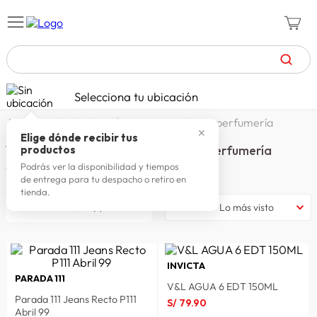
TÉRMINOS MÁS BUSCADOS
Selecciona tu ubicación
zapatillas mujer
1
.
10% de dscto | vestuario, calzado, perfumería
✕
celulares
2
.
Elige dónde recibir tus
10% de Dscto | Vestuario, calzado, perfumería
productos
zapatillas hombre
3
.
Podrás ver la disponibilidad y tiempos
175
productos
de entrega para tu despacho o retiro en
moda
4
.
tienda.
filtrar
Lo más visto
zapatillas
5
.
tv
6
.
laptop
7
.
INVICTA
PARADA 111
terrex
8
.
V&L AGUA 6 EDT 150ML
Parada 111 Jeans Recto P111
S/
79
.
90
spiderman
9
.
Abril 99