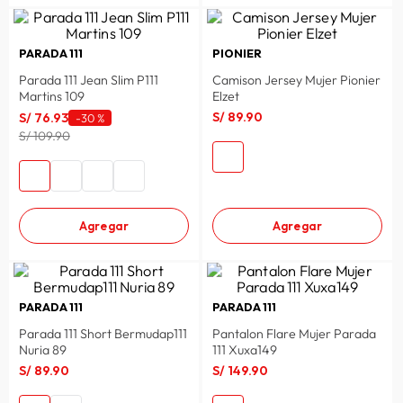
PARADA 111
PIONIER
Parada 111 Jean Slim P111
Camison Jersey Mujer Pionier
Martins 109
Elzet
S/
89
.
90
S/
76
.
93
-
30 %
S/ 109.90
Agregar
Agregar
PARADA 111
PARADA 111
Parada 111 Short Bermudap111
Pantalon Flare Mujer Parada
Nuria 89
111 Xuxa149
S/
89
.
90
S/
149
.
90