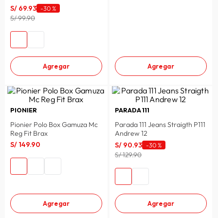
S/
69
.
93
-
30 %
lavadora
10
.
S/ 99.90
Agregar
Agregar
PIONIER
PARADA 111
Pionier Polo Box Gamuza Mc
Parada 111 Jeans Straigth P111
Reg Fit Brax
Andrew 12
S/
149
.
90
S/
90
.
93
-
30 %
S/ 129.90
Agregar
Agregar