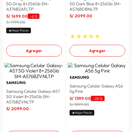
5G Gray 8+256Gb SM-
5G Dark Blue 8+256Gb SM-
A376BZAFLTP
A576BDBNLTP
S/
2099
.
00
S/
1699
.
00
-
6 %
S/ 1799.00
🔥Mejor Precio
★
★
★
★
★
Agregar
Agregar
SAMSUNG
SAMSUNG
Samsung Celular Galaxy A56
Samsung Celular Galaxy-A57
5g Pink
5G Violet 8+256Gb SM-
S/
1399
.
00
-
26 %
A576BZVNLTP
S/ 1899.00
S/
2099
.
00
🔥Mejor Precio