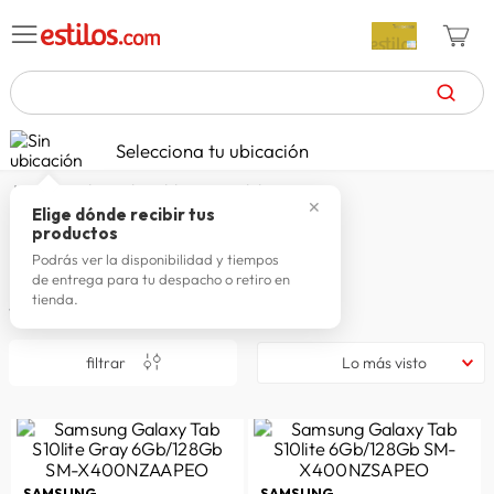
TÉRMINOS MÁS BUSCADOS
Selecciona tu ubicación
zapatillas mujer
1
.
el top de tabletas y celulares
✕
celulares
2
.
Elige dónde recibir tus
El TOP de Tabletas y Celulares
productos
zapatillas hombre
3
.
Podrás ver la disponibilidad y tiempos
de entrega para tu despacho o retiro en
moda
4
.
tienda.
41
productos
zapatillas
5
.
filtrar
Lo más visto
tv
6
.
laptop
7
.
terrex
8
.
spiderman
9
.
SAMSUNG
SAMSUNG