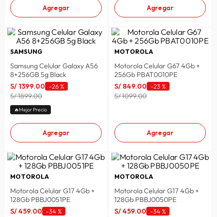
Agregar
Agregar
SAMSUNG
MOTOROLA
Samsung Celular Galaxy A56
Motorola Celular G67 4Gb +
8+256GB 5g Black
256Gb PBAT0010PE
S/
1399
.
00
S/
849
.
00
-
26 %
-
23 %
S/ 1899.00
S/ 1099.00
🔥Mejor Precio
Agregar
Agregar
MOTOROLA
MOTOROLA
Motorola Celular G17 4Gb +
Motorola Celular G17 4Gb +
128Gb PBBJ0051PE
128Gb PBBJ0050PE
S/
459
.
00
S/
459
.
00
-
34 %
-
34 %