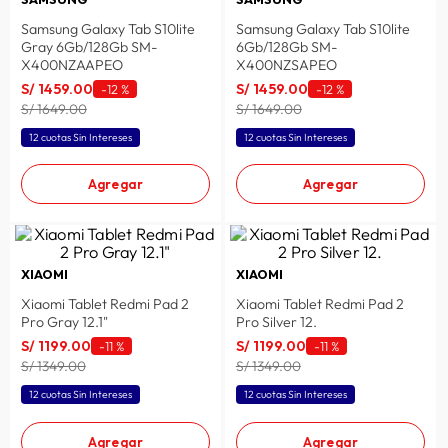
lavadora
10
.
Samsung Galaxy Tab S10lite
Samsung Galaxy Tab S10lite
Gray 6Gb/128Gb SM-
6Gb/128Gb SM-
X400NZAAPEO
X400NZSAPEO
S/
1459
.
00
S/
1459
.
00
-
12 %
-
12 %
S/ 1649.00
S/ 1649.00
12 cuotas Sin Intereses
12 cuotas Sin Intereses
Agregar
Agregar
XIAOMI
XIAOMI
Xiaomi Tablet Redmi Pad 2
Xiaomi Tablet Redmi Pad 2
Pro Gray 12.1"
Pro Silver 12.
S/
1199
.
00
S/
1199
.
00
-
11 %
-
11 %
S/ 1349.00
S/ 1349.00
12 cuotas Sin Intereses
12 cuotas Sin Intereses
Agregar
Agregar