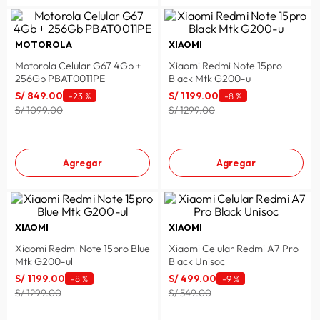
MOTOROLA
XIAOMI
Motorola Celular G67 4Gb +
Xiaomi Redmi Note 15pro
256Gb PBAT0011PE
Black Mtk G200-u
S/
849
.
00
S/
1199
.
00
-
23 %
-
8 %
S/ 1099.00
S/ 1299.00
Agregar
Agregar
XIAOMI
XIAOMI
Xiaomi Redmi Note 15pro Blue
Xiaomi Celular Redmi A7 Pro
Mtk G200-ul
Black Unisoc
S/
1199
.
00
S/
499
.
00
-
8 %
-
9 %
S/ 1299.00
S/ 549.00