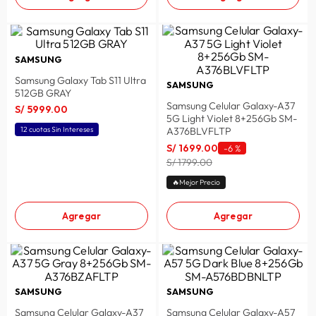
SAMSUNG
Samsung Galaxy Tab S11 Ultra
SAMSUNG
512GB GRAY
Samsung Celular Galaxy-A37
S/
5999
.
00
5G Light Violet 8+256Gb SM-
A376BLVFLTP
12 cuotas Sin Intereses
S/
1699
.
00
-
6 %
S/ 1799.00
🔥Mejor Precio
Agregar
Agregar
SAMSUNG
SAMSUNG
Samsung Celular Galaxy-A37
Samsung Celular Galaxy-A57