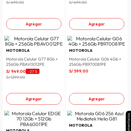
S/ 699.00
S/ 699.00
Agregar
Agregar
MOTOROLA
MOTOROLA
Motorola Celular G77 8Gb +
Motorola Celular G06 4Gb +
256Gb PBAV0012PE
256Gb PB970081PE
S/
599
.
00
S/
949
.
00
-
27 %
S/ 1299.00
Agregar
Agregar
Comentarios
MOTOROLA
MOTOROLA