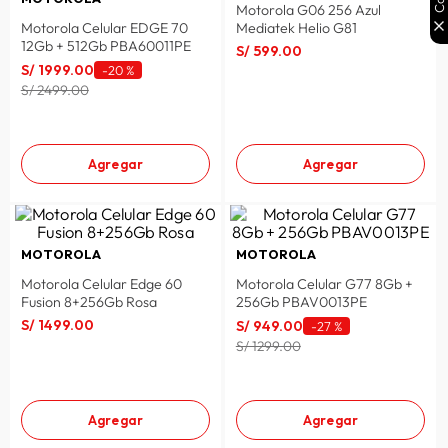
Motorola G06 256 Azul
Motorola Celular EDGE 70
Mediatek Helio G81
12Gb + 512Gb PBA60011PE
S/
599
.
00
S/
1999
.
00
-
20 %
S/ 2499.00
Agregar
Agregar
MOTOROLA
MOTOROLA
Motorola Celular Edge 60
Motorola Celular G77 8Gb +
Fusion 8+256Gb Rosa
256Gb PBAV0013PE
S/
1499
.
00
S/
949
.
00
-
27 %
S/ 1299.00
Agregar
Agregar