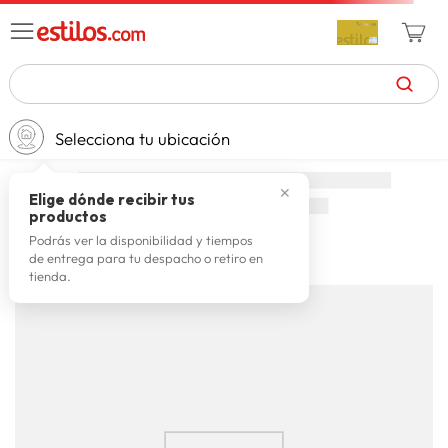
TÉRMINOS MÁS BUSCADOS
Selecciona tu ubicación
zapatillas mujer
1
.
celulares
2
.
✕
Elige dónde recibir tus
productos
zapatillas hombre
3
.
Podrás ver la disponibilidad y tiempos
de entrega para tu despacho o retiro en
moda
4
.
Cargando comentarios…
tienda.
zapatillas
5
.
tv
6
.
laptop
7
.
terrex
8
.
spiderman
9
.