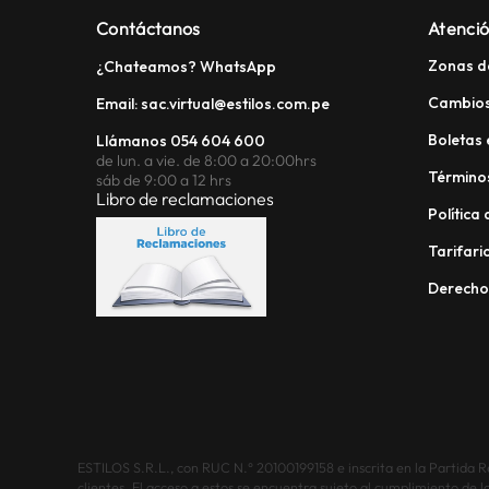
Contáctanos
Atenció
Zonas d
¿Chateamos? WhatsApp
Cambios
Email: sac.virtual@estilos.com.pe
Boletas 
Llámanos 054 604 600
de lun. a vie. de 8:00 a 20:00hrs
Términos
sáb de 9:00 a 12 hrs
Libro de reclamaciones
Política
Tarifario
Derech
ESTILOS S.R.L., con RUC N.° 20100199158 e inscrita en la Partida Reg
clientes. El acceso a estos se encuentra sujeto al cumplimiento de l