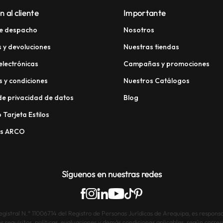
n al cliente
Importante
e despacho
Nosotros
 y devoluciones
Nuestras tiendas
electrónicas
Campañas y promociones
 y condiciones
Nuestros Catálogos
 de privacidad de datos
Blog
 Tarjeta Estilos
os ARCO
Síguenos en nuestras redes
istral N.° 11006714 del Registro de Personas Jurídicas de Arequipa, es responsab
os requisitos, políticas, evaluaciones y demás condiciones aplicables, según corre