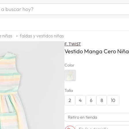
uscar hoy?
ÁS BUSCADOS
s
e niñas
faldas y vestidos niñas
as mujer
F. TWIST
as hombre
Vestido Manga Cero Niña 
Color
s
Talla
2
4
6
8
10
a
Retiro en tienda
man