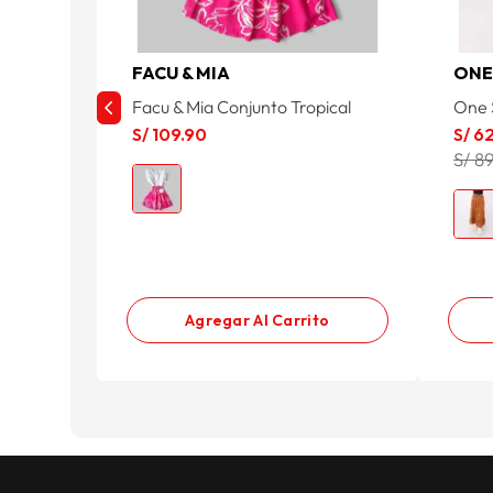
FACU & MIA
ONE
Facu & Mia Conjunto Tropical
One 
S/
109
.
90
S/
6
S/ 8
Agregar Al Carrito