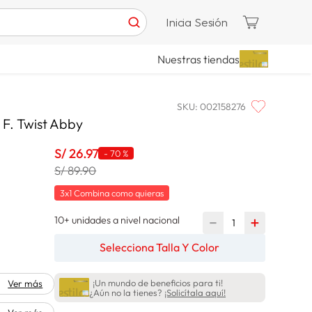
Inicia Sesión
Nuestras tiendas
SKU
:
002158276
F. Twist Abby
S/
26
.
97
-
70 %
S/ 89.90
3x1 Combina como quieras
10+ unidades a nivel nacional
－
＋
Selecciona Talla Y Color
¡Un mundo de beneficios para ti!
Ver más
¿Aún no la tienes?
¡Solicítala aquí!