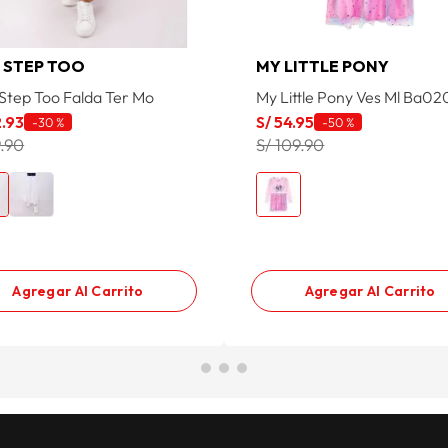
 STEP TOO
MY LITTLE PONY
Step Too Falda Ter Mo
My Little Pony Ves Ml Ba0
2
.
93
S/
54
.
95
-
30 %
-
50 %
9.90
S/ 109.90
Agregar Al Carrito
Agregar Al Carrito