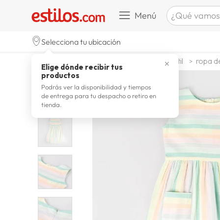
¿Qué vamos a b
Menú
TÉRMINOS M
Selecciona tu ubicación
celulare
1
.
moda y accesorios
moda infantil
ropa d
✕
Elige dónde recibir tus
zapatill
2
.
productos
zapatill
3
.
Podrás ver la disponibilidad y tiempos
de entrega para tu despacho o retiro en
moda
4
.
tienda.
zapatilla
5
.
tv
6
.
laptop
7
.
terrex
8
.
lavador
9
.
spider
10
.