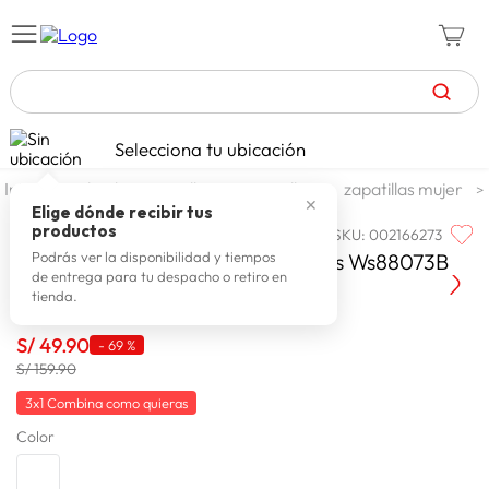
TÉRMINOS MÁS BUSCADOS
Selecciona tu ubicación
celulares
1
.
calzado y zapatillas
zapatillas
zapatillas mujer
✕
zapatillas mujer
2
.
Elige dónde recibir tus
productos
SKU
:
002166273
SASSAFRAS
zapatillas hombre
3
.
Zapatillas Urbanas Mujer Sasafras Ws88073B
Podrás ver la disponibilidad y tiempos
de entrega para tu despacho o retiro en
moda
4
.
tienda.
zapatillas
5
.
S/
49
.
90
-
69 %
tv
6
.
S/ 159.90
laptop
7
.
3x1 Combina como quieras
Color
terrex
8
.
lavadora
9
.