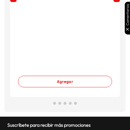
Comentarios
A
S
S
Agregar
Suscríbete para recibir más promociones