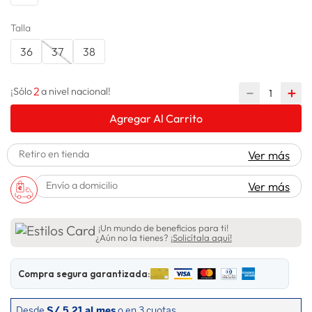
spiderman
10
.
Talla
36
37
38
2
－
＋
¡Sólo
a nivel nacional!
Agregar Al Carrito
Retiro en tienda
Ver más
Envío a domicilio
Ver más
¡Un mundo de beneficios para ti!
¿Aún no la tienes?
¡Solicítala aquí!
Compra segura garantizada: