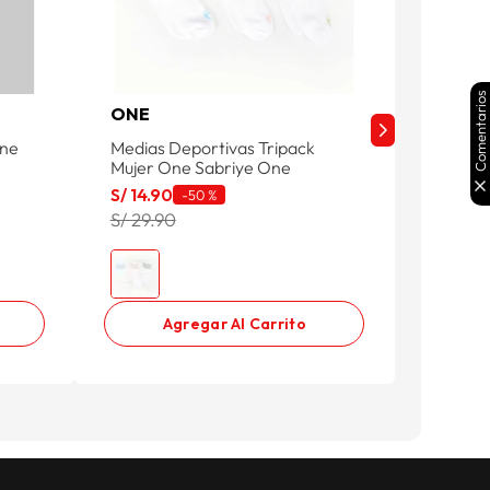
Comentarios
ONE
ONE
One
Medias Deportivas Tripack
Medias 
Mujer One Sabriye One
Mujer O
S/
14
.
90
S/
14
.
9
-
50 %
S/ 29.90
S/ 29.9
Agregar Al Carrito