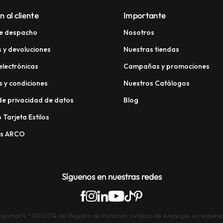
n al cliente
Importante
e despacho
Nosotros
 y devoluciones
Nuestras tiendas
electrónicas
Campañas y promociones
 y condiciones
Nuestros Catálogos
 de privacidad de datos
Blog
 Tarjeta Estilos
os ARCO
Síguenos en nuestras redes
istral N.° 11006714 del Registro de Personas Jurídicas de Arequipa, es responsab