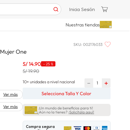
Inicia Sesión
Nuestras tiendas
SKU
:
002176033
k Mujer One
S/
14
.
90
-
25 %
S/ 19.90
10+ unidades a nivel nacional
－
＋
Selecciona Talla Y Color
Ver más
Ver más
¡Un mundo de beneficios para ti!
¿Aún no la tienes?
¡Solicítala aquí!
Compra segura