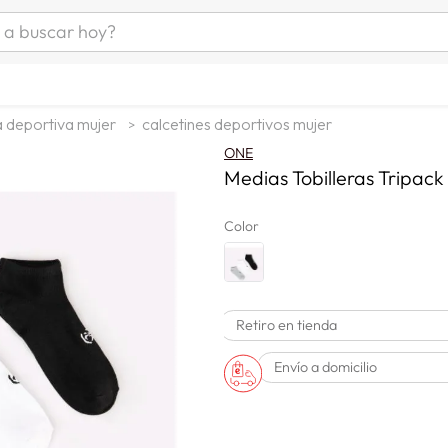
uscar hoy?
ÁS BUSCADOS
as mujer
 deportiva mujer
calcetines deportivos mujer
s
ONE
as hombre
Medias Tobilleras Tripac
Color
s
Retiro en tienda
Envío a domicilio
man
a