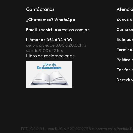
Contáctanos
Atenció
Zonas d
¿Chateamos? WhatsApp
Cambios
Email: sac.virtual@estilos.com.pe
Boletas 
Llámanos 054 604 600
de lun. a vie. de 8:00 a 20:00hrs
Términos
sáb de 9:00 a 12 hrs
Libro de reclamaciones
Política
Tarifario
Derech
ESTILOS S.R.L., con RUC N.° 20100199158 e inscrita en la Partida Reg