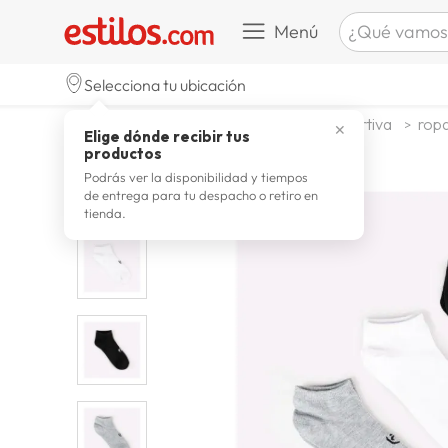
¿Qué vamos a b
Menú
TÉRMINOS M
Selecciona tu ubicación
zapatill
1
.
deportes y aire libre
ropa deportiva
ropa
✕
Elige dónde recibir tus
celulare
2
.
productos
zapatill
3
.
Podrás ver la disponibilidad y tiempos
de entrega para tu despacho o retiro en
moda
4
.
tienda.
zapatilla
5
.
tv
6
.
laptop
7
.
terrex
8
.
spider
9
.
lavador
10
.