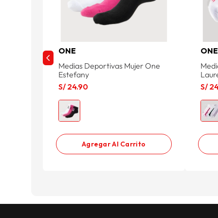
ONE
ON
Medias Deportivas Mujer One
Medi
Estefany
Laur
S/
24
.
90
S/
2
Agregar Al Carrito