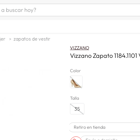
uscar hoy?
ÁS BUSCADOS
as mujer
jer
zapatos de vestir
s
VIZZANO
as hombre
Vizzano Zapato 1184.1101 
Color
s
Talla
35
man
Retiro en tienda
a