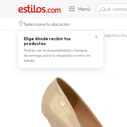
¿Qué vamos a b
Menú
TÉRMINOS M
Selecciona tu ubicación
zapatill
1
.
calzado y zapatillas
zapatos
zapatos mu
✕
Elige dónde recibir tus
celulare
2
.
productos
zapatill
3
.
Podrás ver la disponibilidad y tiempos
de entrega para tu despacho o retiro en
moda
4
.
tienda.
zapatilla
5
.
tv
6
.
laptop
7
.
terrex
8
.
spider
9
.
lavador
10
.