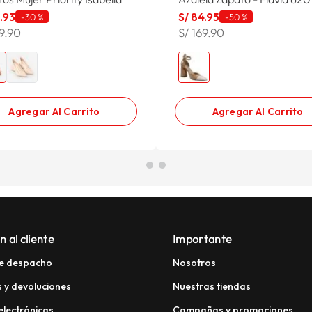
1
.
93
S/
84
.
95
-
30 %
-
50 %
59.90
S/ 169.90
Agregar Al Carrito
Agregar Al Carrito
n al cliente
Importante
e despacho
Nosotros
 y devoluciones
Nuestras tiendas
electrónicas
Campañas y promociones