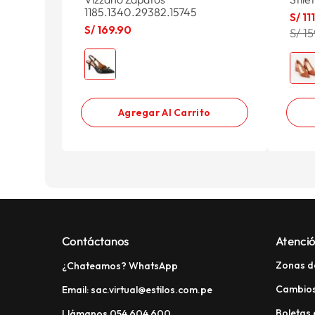
1185.1340.29382.15745
S/
11
S/
169
.
90
S/ 1
Agregar Al Carrito
Contáctanos
Atenció
Zonas d
¿Chateamos? WhatsApp
Cambios
Email: sac.virtual@estilos.com.pe
Boletas 
Llámanos 054 604 600