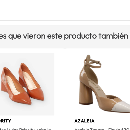
es que vieron este producto también
ORITY
AZALEIA
ttos Mujer Priority Isabella
Azaleia Zapato - Flavia 620