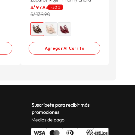
S/
97
.
93
S/
79
.
9
-
30 %
S/ 139.90
S/ 159.
Agregar Al Carrito
Suscríbete para recibir más
promociones
Medios de pago