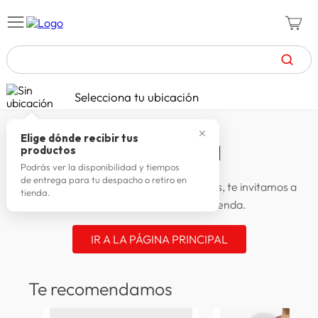
TÉRMINOS MÁS BUSCADOS
Selecciona tu ubicación
zapatillas mujer
1
.
✕
celulares
2
.
Elige dónde recibir tus
Algo salió Mal
productos
zapatillas hombre
3
.
Podrás ver la disponibilidad y tiempos
de entrega para tu despacho o retiro en
moda
4
No encontramos la página que buscabas, te invitamos a
.
tienda.
seguir buscando en nuestra tienda.
zapatillas
5
.
tv
6
.
IR A LA PÁGINA PRINCIPAL
terrex
7
.
Te recomendamos
laptop
8
.
spiderman
9
.