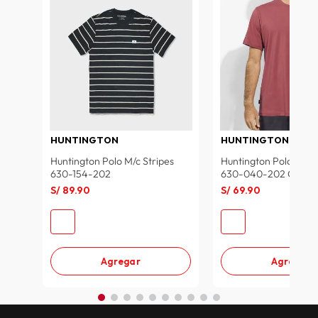
lavadora
10
.
HUNTINGTON
HUNTINGTON
Huntington Polo M/c Stripes
Huntington Polo M/c 
630-154-202
630-040-202 Ca
S/
89
.
90
S/
69
.
90
Agregar
Agregar