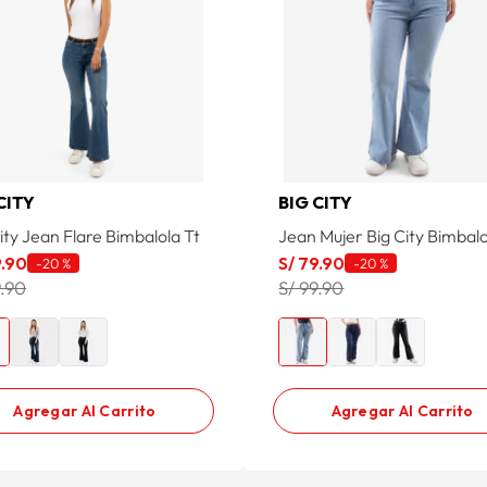
CITY
BIG CITY
ity Jean Flare Bimbalola Tt
Jean Mujer Big City Bimbal
9
.
90
S/
79
.
90
-
20 %
-
20 %
9.90
S/ 99.90
Agregar Al Carrito
Agregar Al Carrito