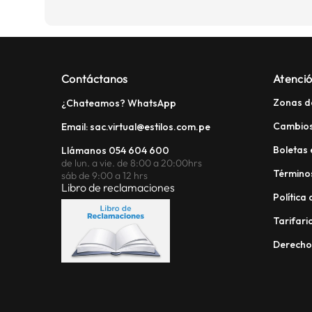
Contáctanos
Atenció
Zonas d
¿Chateamos? WhatsApp
Cambios
Email: sac.virtual@estilos.com.pe
Boletas 
Llámanos 054 604 600
de lun. a vie. de 8:00 a 20:00hrs
Términos
sáb de 9:00 a 12 hrs
Libro de reclamaciones
Política
Tarifario
Derech