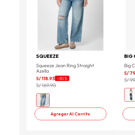
SQUEEZE
BIG 
Squeeze Jean Ring Straight
Big C
Azella
S/
7
S/
118
.
93
-
30 %
S/ 9
S/ 169.90
Agregar Al Carrito