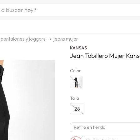
uscar hoy?
ÁS BUSCADOS
as mujer
pantalones y joggers
jeans mujer
s
KANSAS
as hombre
Jean Tobillero Mujer Kan
Color
s
Talla
28
man
Retiro en tienda
a