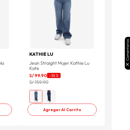
Comentarios
KATHIE LU
ola
Jean Straight Mujer Kathie Lu
Kate
S/
99
.
90
-
38 %
S/ 159.90
Agregar Al Carrito