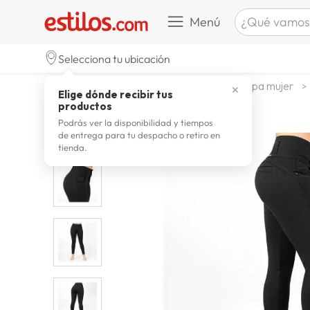
¿Qué vamos a b
Menú
TÉRMINOS M
Selecciona tu ubicación
zapatill
1
.
moda y accesorios
mujer
ropa mujer
✕
Elige dónde recibir tus
celulare
2
.
productos
zapatill
3
.
Podrás ver la disponibilidad y tiempos
de entrega para tu despacho o retiro en
moda
4
.
tienda.
zapatilla
5
.
tv
6
.
laptop
7
.
terrex
8
.
spider
9
.
lavador
10
.