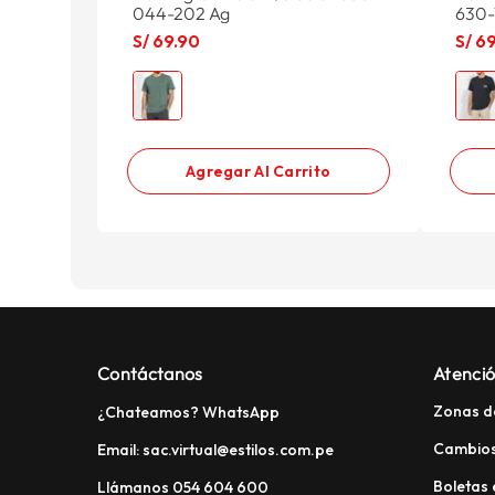
044-202 Ag
630-
S/
69
.
90
S/
6
Agregar Al Carrito
Contáctanos
Atenció
Zonas d
¿Chateamos? WhatsApp
Cambios
Email: sac.virtual@estilos.com.pe
Boletas 
Llámanos 054 604 600