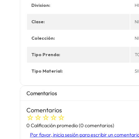
Division:
H
Clase:
N
Colección:
N
Tipo Prenda:
T
Tipo Material:
S
Comentarios
Comentarios
☆
☆
☆
☆
☆
0 Calificación promedio
(0 comentarios)
Por favor, inicia sesión para escribir un comentari