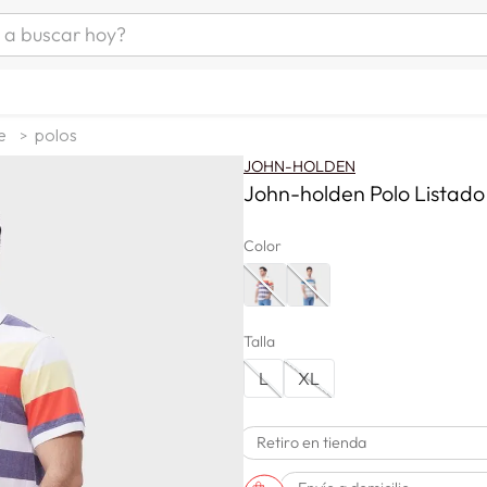
uscar hoy?
ÁS BUSCADOS
as mujer
e
polos
s
JOHN-HOLDEN
as hombre
John-holden Polo Listado
Color
s
Talla
L
XL
man
Retiro en tienda
a