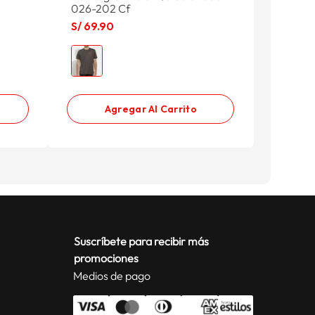
026-202 Cf
630-03
S/
69
.
90
S/
69
.
9
Agregar Al Carrito
Suscríbete para recibir más
promociones
Medios de pago