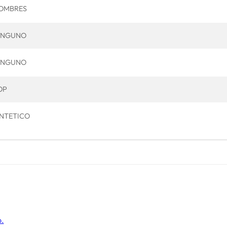
OMBRES
INGUNO
INGUNO
OP
INTETICO
o.