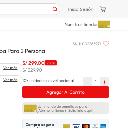
Inicia Sesión
Nuestras tiendas
SKU
:
002285971
pa Para 2 Persona
S/
299
.
00
-
9 %
Ver más
S/ 329.90
Ver más
10+ unidades a nivel nacional
－
＋
Agregar Al Carrito
¡Un mundo de beneficios para ti!
¿Aún no la tienes?
¡Solicítala aquí!
Compra segura