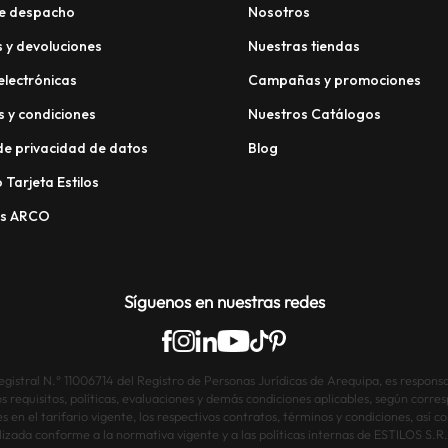
e despacho
Nosotros
 y devoluciones
Nuestras tiendas
electrónicas
Campañas y promociones
 y condiciones
Nuestros Catálogos
 de privacidad de datos
Blog
 Tarjeta Estilos
os ARCO
Síguenos en nuestras redes
istral N.° 11006714 del Registro de Personas Jurídicas de Arequipa, es responsab
os requisitos, políticas, evaluaciones y demás condiciones aplicables, según corre
s en el tarifario vigente, los respectivos contratos, términos y condiciones, así
lizada conforme a la normativa vigente y a las políticas internas de ESTILOS S.R.