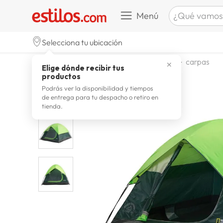
¿Qué vamos a b
Menú
TÉRMINOS M
Selecciona tu ubicación
celulare
1
.
deportes y aire libre
camping
carpas
✕
Elige dónde recibir tus
zapatill
2
.
productos
zapatill
3
.
Podrás ver la disponibilidad y tiempos
de entrega para tu despacho o retiro en
moda
4
.
tienda.
zapatilla
5
.
tv
6
.
laptop
7
.
terrex
8
.
lavador
9
.
spider
10
.