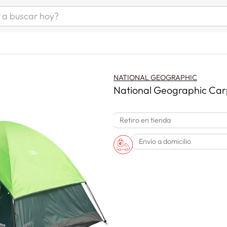
uscar hoy?
ÁS BUSCADOS
s
as mujer
NATIONAL GEOGRAPHIC
as hombre
National Geographic Car
Retiro en tienda
s
Envío a domicilio
a
man