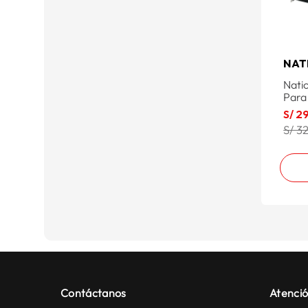
NAT
Nati
Para
S/
2
S/ 3
Contáctanos
Atenció