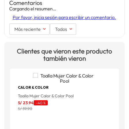
Comentarios
Cargando el resumen…
Por favor, inicia sesión para escribir un comentario.
Más reciente
Todos
Clientes que vieron este producto
también vieron
CALOR & COLOR
Toalla Mujer Calor & Color Pool
T
S/
23
.
94
S
-
40 %
S/ 39.90
S