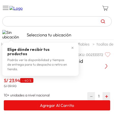
TÉRMINOS MÁS BUSCADOS
Selecciona tu ubicación
zapatillas mujer
1
.
jardin y terraza
piscinas spa e inflables
toallas de
✕
celulares
2
.
Elige dónde recibir tus
productos
SKU
:
002333372
CALOR & COLOR
zapatillas hombre
3
.
Toalla Mujer Calor & Color Mermaid
Podrás ver la disponibilidad y tiempos
de entrega para tu despacho o retiro en
moda
4
.
tienda.
zapatillas
5
.
S/
23
.
94
-
40 %
tv
6
.
S/ 39.90
terrex
7
.
10+ unidades a nivel nacional
－
＋
laptop
8
.
Agregar Al Carrito
spiderman
9
.