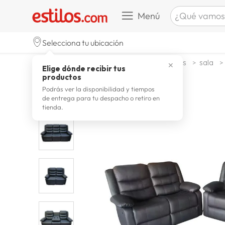
¿Qué vamos a b
Menú
TÉRMINOS M
Selecciona tu ubicación
celulare
1
.
muebles y organizacion
muebles
sala
✕
Elige dónde recibir tus
zapatill
2
.
productos
zapatill
3
.
Podrás ver la disponibilidad y tiempos
de entrega para tu despacho o retiro en
moda
4
.
tienda.
zapatilla
5
.
tv
6
.
laptop
7
.
terrex
8
.
cocina
9
.
lavador
10
.