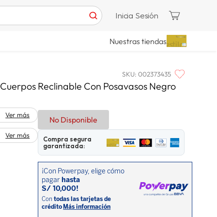
Inicia Sesión
Nuestras tiendas
SKU
:
002373435
2 Cuerpos Reclinable Con Posavasos Negro
Ver más
No Disponible
Ver más
Compra segura
garantizada: