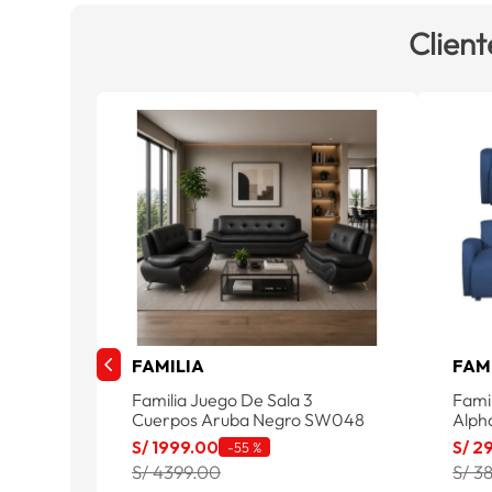
Client
FAMILIA
FAM
Familia Juego De Sala 3
Fami
Cuerpos Aruba Negro SW048
Alph
S/
1999
.
00
S/
2
-
55 %
S/ 4399.00
S/ 3