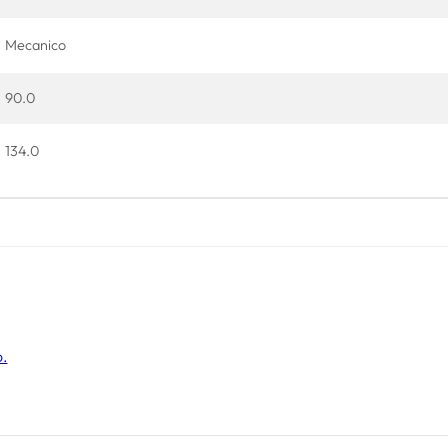
Mecanico
90.0
134.0
o.