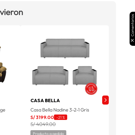
 vieron
Comentarios
CASA BELLA
CASA 
ige
Casa Bella Nadine 3-2-1 Gris
Casa Be
Oscuro
S/
3199
.
00
-
21 %
S/
394
S/ 4049.00
S/ 479
Producto a pedido