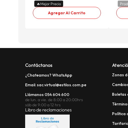
🔥Mejor Precio
Prod
Agregar Al Carrito
Contáctanos
Atenció
Zonas d
¿Chateamos? WhatsApp
Cambios
Email: sac.virtual@estilos.com.pe
Boletas 
Llámanos 054 604 600
de lun. a vie. de 8:00 a 20:00hrs
Términos
sáb de 9:00 a 12 hrs
Libro de reclamaciones
Política
Tarifario