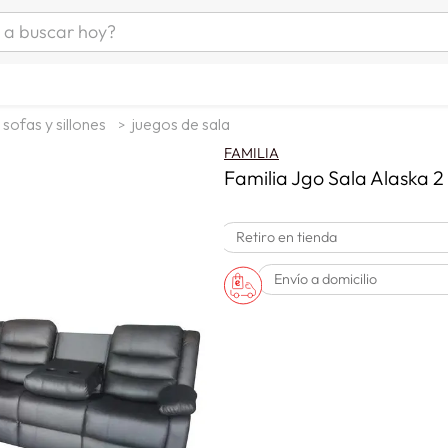
uscar hoy?
ÁS BUSCADOS
s
sofas y sillones
juegos de sala
as mujer
FAMILIA
as hombre
Familia Jgo Sala Alaska 
Retiro en tienda
s
Envío a domicilio
a