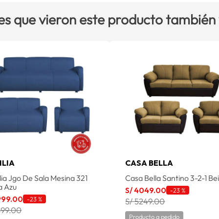
es que vieron este producto también
ILIA
CASA BELLA
lia Jgo De Sala Mesina 321
Casa Bella Santino 3-2-1 Be
a Azu
S/
4049
.
00
-
23 %
999
.
00
-
23 %
S/ 5249.00
899.00
Producto a pedido