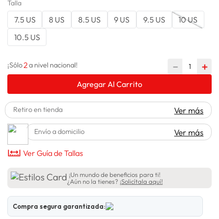
Talla
lavadora
10
.
7.5 US
8 US
8.5 US
9 US
9.5 US
10 US
10.5 US
2
－
＋
¡Sólo
a nivel nacional!
Agregar Al Carrito
Retiro en tienda
Ver más
Envío a domicilio
Ver más
Ver Guía de Tallas
¡Un mundo de beneficios para ti!
¿Aún no la tienes?
¡Solicítala aquí!
Compra segura garantizada: