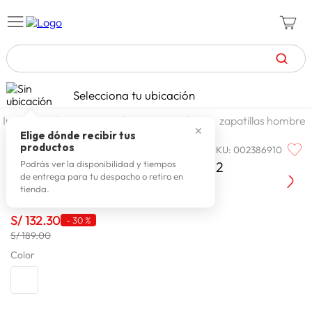
TÉRMINOS MÁS BUSCADOS
Selecciona tu ubicación
zapatillas mujer
1
.
calzado y zapatillas
zapatillas
zapatillas hombre
✕
celulares
2
.
Elige dónde recibir tus
productos
SKU
:
002386910
PUMA
zapatillas hombre
3
.
Puma Zapatilla Hombre 310093 02
Podrás ver la disponibilidad y tiempos
de entrega para tu despacho o retiro en
moda
4
.
tienda.
zapatillas
5
.
S/
132
.
30
-
30 %
tv
6
.
S/ 189.00
laptop
Color
7
.
terrex
8
.
spiderman
9
.