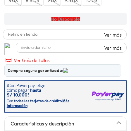
8 US
8.5 US
9 US
9.5 US
10 US
spiderman
10
.
No Disponible
Retiro en tienda
Ver más
Envío a domicilio
Ver más
Ver Guía de Tallas
Compra segura garantizada:
Características y descripción