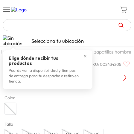
TÉRMINOS MÁS BUSCADOS
Selecciona tu ubicación
celulares
1
.
calzado y zapatillas
zapatillas
zapatillas hombre
✕
zapatillas mujer
2
.
Elige dónde recibir tus
productos
SKU
:
002434205
REEBOK
zapatillas hombre
3
.
Reebok Zapatilla 100210049
Podrás ver la disponibilidad y tiempos
de entrega para tu despacho o retiro en
moda
4
.
tienda.
zapatillas
5
.
Color
tv
6
.
laptop
7
.
terrex
8
.
Talla
lavadora
9
.