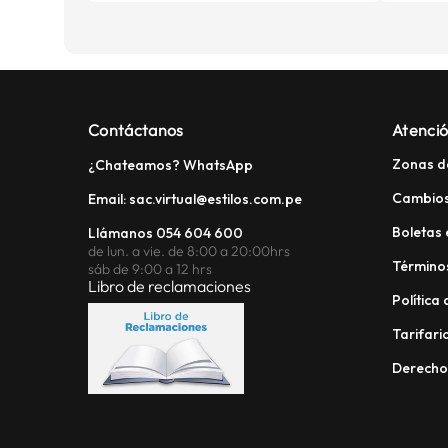
Contáctanos
Atenció
Zonas d
¿Chateamos? WhatsApp
Cambios
Email: sac.virtual@estilos.com.pe
Boletas 
Llámanos 054 604 600
de lun. a vie. de 8:00 a 20:00hrs
Términos
sáb de 9:00 a 12 hrs
Libro de reclamaciones
Política
Tarifario
Derech