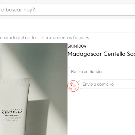
uscar hoy?
ÁS BUSCADOS
as mujer
cuidado del rostro
tratamientos faciales
s
SKIN1004
as hombre
Madagascar Centella So
Retiro en tienda
s
Envío a domicilio
man
a