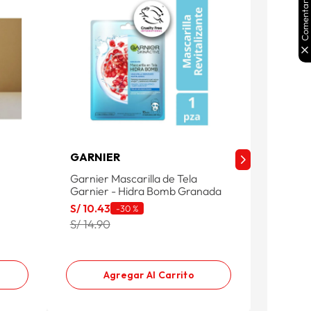
Comentarios
GARNIER
GARNI
Garnier Mascarilla de Tela
Garnier
Garnier - Hidra Bomb Granada
Express
S/
10
.
43
S/
53
.
5
-
30 %
S/ 14.90
S/ 76.5
Agregar Al Carrito