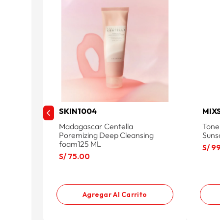
SKIN1004
MIX
Madagascar Centella
Tone
Poremizing Deep Cleansing
Suns
foam125 ML
S/
9
S/
75
.
00
Agregar Al Carrito