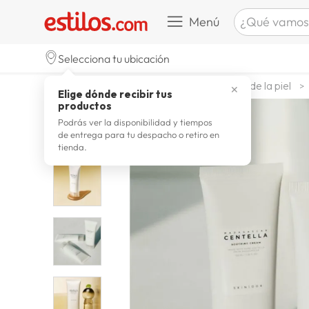
¿Qué vamos a b
Menú
TÉRMINOS M
Selecciona tu ubicación
zapatill
1
.
belleza higiene y salud
cuidado de la piel
✕
Elige dónde recibir tus
celulare
2
.
productos
zapatill
3
.
Podrás ver la disponibilidad y tiempos
de entrega para tu despacho o retiro en
moda
4
.
tienda.
zapatilla
5
.
tv
6
.
laptop
7
.
terrex
8
.
spider
9
.
lavador
10
.