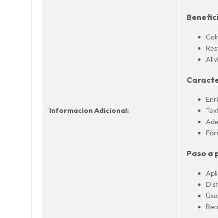
Benefici
Calm
Res
Aliv
Caracte
Enr
Informacion Adicional:
Text
Ade
Fórm
Paso a 
Apl
Dis
Úsal
Rea