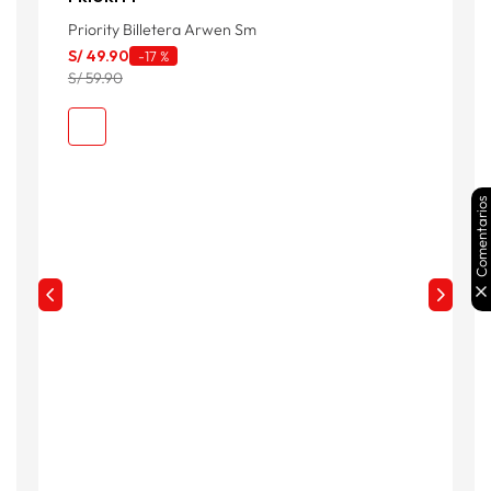
Priority Billetera Arwen Sm
L
S/
49
.
90
-
17 %
S
S/ 59.90
Comentarios