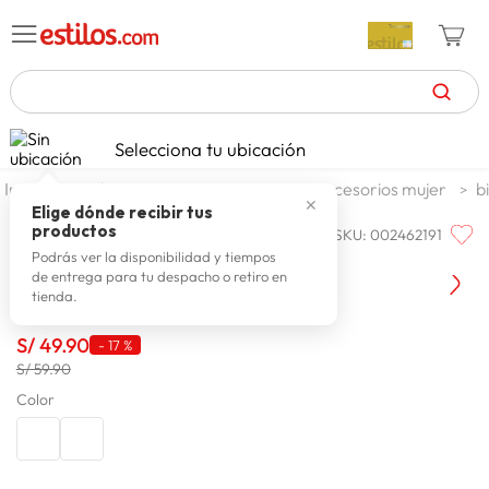
TÉRMINOS MÁS BUSCADOS
Selecciona tu ubicación
celulares
1
.
moda y accesorios
mujer
accesorios mujer
b
✕
zapatillas mujer
2
.
Elige dónde recibir tus
productos
SKU
:
002462191
ONE STEP
zapatillas hombre
3
.
One Step Billetera Vanel Sm
Podrás ver la disponibilidad y tiempos
de entrega para tu despacho o retiro en
moda
4
.
tienda.
zapatillas
5
.
S/
49
.
90
-
17 %
tv
6
.
S/ 59.90
laptop
Color
7
.
terrex
8
.
lavadora
9
.