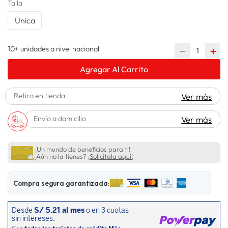
Talla
spiderman
10
.
Unica
10+ unidades a nivel nacional
－
＋
Agregar Al Carrito
Retiro en tienda
Ver más
Envío a domicilio
Ver más
¡Un mundo de beneficios para ti!
¿Aún no la tienes?
¡Solicítala aquí!
Compra segura garantizada: