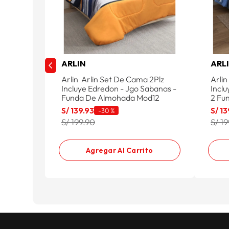
ARLIN
ARL
Arlin Arlin Set De Cama 2Plz
Arli
Incluye Edredon - Jgo Sabanas -
Incl
Funda De Almohada Mod12
2 Fu
S/
139
.
93
S/
13
-
30 %
S/ 199.90
S/ 1
Agregar Al Carrito