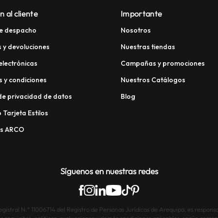
n al cliente
Importante
e despacho
Nosotros
 y devoluciones
Nuestras tiendas
electrónicas
Campañas y promociones
 y condiciones
Nuestros Catálogos
 de privacidad de datos
Blog
 Tarjeta Estilos
os ARCO
Síguenos en nuestras redes
istral N.° 11006714 del Registro de Personas Jurídicas de Arequipa, es responsab