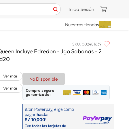
Inicia Sesión
Nuestras tiendas
SKU
:
002481639
Queen Incluye Edredon - Jgo Sabanas - 2
od20
Ver más
No Disponible
Ver más
Compra segura
garantizada: