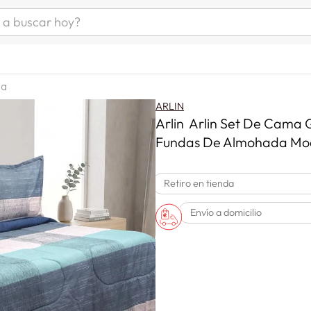
uscar hoy?
ÁS BUSCADOS
s
ma
as mujer
ARLIN
as hombre
Arlin Arlin Set De Cama 
Fundas De Almohada M
s
Retiro en tienda
Envío a domicilio
a
man