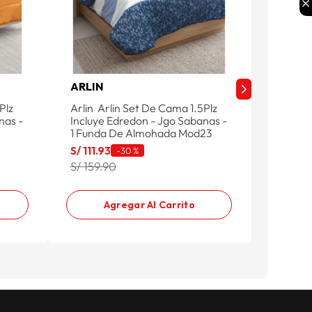
ARLIN
ARLIN
Plz
Arlin Arlin Set De Cama 1.5Plz
Arlin S
nas -
Incluye Edredon - Jgo Sabanas -
S/
125
.
2
1 Funda De Almohada Mod23
S/ 179.
S/
111
.
93
-
30 %
S/ 159.90
Agregar Al Carrito