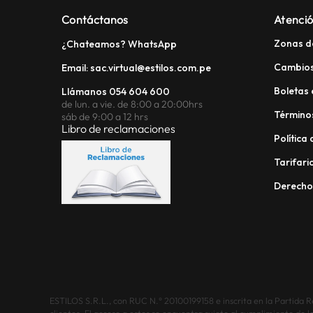
Contáctanos
Atenció
Zonas d
¿Chateamos? WhatsApp
Cambios
Email: sac.virtual@estilos.com.pe
Boletas 
Llámanos 054 604 600
de lun. a vie. de 8:00 a 20:00hrs
Términos
sáb de 9:00 a 12 hrs
Libro de reclamaciones
Política
Tarifario
Derech
ESTILOS S.R.L., con RUC N.° 20100199158 e inscrita en la Partida Reg