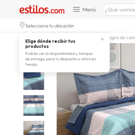
¿Qué vamos a b
Menú
TÉRMINOS M
Selecciona tu ubicación
celulare
1
.
dormitorio
ropa de cama
juegos de ca
✕
Elige dónde recibir tus
zapatill
2
.
productos
zapatill
3
.
Podrás ver la disponibilidad y tiempos
de entrega para tu despacho o retiro en
moda
4
.
tienda.
zapatilla
5
.
tv
6
.
laptop
7
.
terrex
8
.
lavador
9
.
spider
10
.