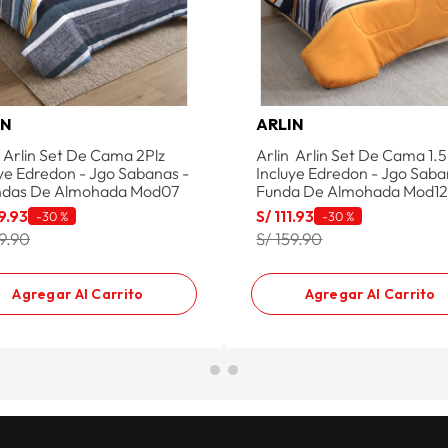
IN
ARLIN
n Arlin Set De Cama 2Plz
Arlin Arlin Set De Cama 1.5
uye Edredon - Jgo Sabanas -
Incluye Edredon - Jgo Saba
ndas De Almohada Mod07
Funda De Almohada Mod1
9
.
93
S/
111
.
93
-
30 %
-
30 %
99.90
S/ 159.90
Agregar Al Carrito
Agregar Al Carrito