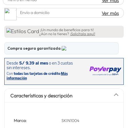
Ver más
lavadora
10
.
Envío a domicilio
Ver más
¡Un mundo de beneficios para ti!
¿Aún no la tienes?
¡Solicítala aquí!
Compra segura garantizada:
Características y descripción
Marca:
SKIN1004