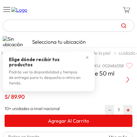
TÉRMINOS MÁS BUSCADOS
Selecciona tu ubicación
zapatillas mujer
1
.
belleza higiene y salud
cuidado de la piel
cuidado 
✕
celulares
2
.
Elige dónde recibir tus
productos
SKU
:
002486558
MIXSOON
zapatillas hombre
3
.
Tone Brightening Capsule Ampoule 50 ml
Podrás ver la disponibilidad y tiempos
de entrega para tu despacho o retiro en
moda
4
.
tienda.
zapatillas
5
.
S/
89
.
90
tv
6
.
10+ unidades a nivel nacional
－
＋
terrex
7
.
Agregar Al Carrito
laptop
8
.
spiderman
9
.
Retiro en tienda