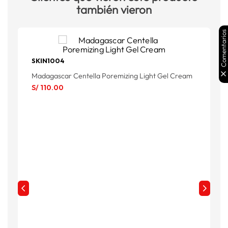
también vieron
Comentarios
SKIN1004
Madagascar Centella Poremizing Light Gel Cream
M
S/
110
.
00
S