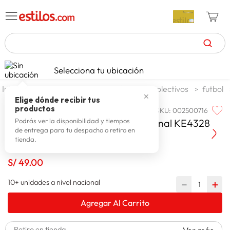
TÉRMINOS MÁS BUSCADOS
Selecciona tu ubicación
celulares
1
.
deportes y aire libre
deportes colectivos
futbol
✕
zapatillas mujer
2
.
Elige dónde recibir tus
productos
SKU
:
002500716
ADIDAS
zapatillas hombre
3
.
Adidas Mini Balon Trionda de la Final KE4328
Podrás ver la disponibilidad y tiempos
de entrega para tu despacho o retiro en
moda
4
.
tienda.
zapatillas
5
.
S/
49
.
00
tv
6
.
10+ unidades a nivel nacional
－
＋
laptop
7
.
Agregar Al Carrito
terrex
8
.
cocina
9
.
Retiro en tienda