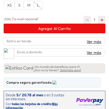
XS
S
M
L
lavadora
10
.
7
－
＋
¡Sólo
a nivel nacional!
Agregar Al Carrito
Retiro en tienda
Ver más
Envío a domicilio
Ver más
¡Un mundo de beneficios para ti!
¿Aún no la tienes?
¡Solicítala aquí!
Compra segura garantizada: