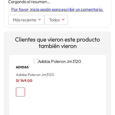
Cargando el resumen…
Por favor, inicia sesión para escribir un comentario.
Más reciente
Todos
Clientes que vieron este producto
también vieron
ADIDAS
Adidas Poleron Jm3120
A
S/
149
.
00
S