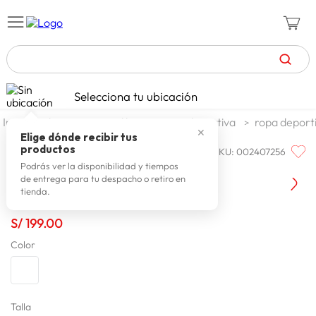
TÉRMINOS MÁS BUSCADOS
Selecciona tu ubicación
zapatillas mujer
1
.
deportes y aire libre
ropa deportiva
ropa deport
✕
celulares
2
.
Elige dónde recibir tus
productos
SKU
:
002407256
ADIDAS
zapatillas hombre
3
.
Adidas Poleron Iz3342
Podrás ver la disponibilidad y tiempos
de entrega para tu despacho o retiro en
moda
4
.
tienda.
zapatillas
5
.
S/
199
.
00
tv
6
.
Color
laptop
7
.
terrex
8
.
spiderman
Talla
9
.