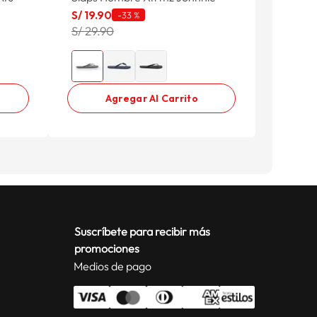
S/
19
.
90
-
33 %
S/ 29.90
Agregar Al Carrito
Suscríbete para recibir más
promociones
Medios de pago