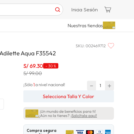
Inicia Sesión
Nuestras tiendas
SKU
:
002469712
Adilette Aqua F35542
S/
69
.
30
-
30 %
S/ 99.00
1
－
＋
¡Sólo
a nivel nacional!
Selecciona Talla Y Color
¡Un mundo de beneficios para ti!
¿Aún no la tienes?
¡Solicítala aquí!
Compra segura