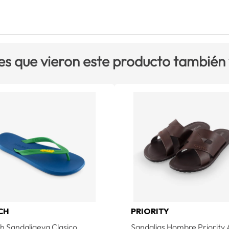
es que vieron este producto también
CH
PRIORITY
h Sandaliaeva Clasico
Sandalias Hombre Priority 