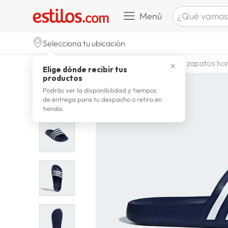
¿Qué vamos a b
Menú
TÉRMINOS M
Selecciona tu ubicación
celulare
1
.
calzado y zapatillas
zapatos
zapatos ho
✕
Elige dónde recibir tus
zapatill
2
.
productos
zapatill
3
.
Podrás ver la disponibilidad y tiempos
de entrega para tu despacho o retiro en
moda
4
.
tienda.
zapatilla
5
.
tv
6
.
laptop
7
.
terrex
8
.
lavador
9
.
spider
10
.