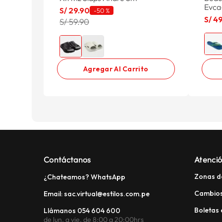
Evca
S/
29
.
90
-
50 %
S/
4
S/ 59.90
Agregar Al Carrito
Contáctanos
Atenció
Zonas d
¿Chateamos? WhatsApp
Cambios
Email: sac.virtual@estilos.com.pe
Boletas 
Llámanos 054 604 600
de lun. a vie. de 8:00 a 20:00hrs