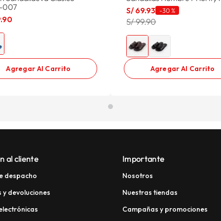
-007
S/
69
.
93
-
30 %
9
.
90
S/ 99.90
Agregar Al Carrito
Agregar Al Carrito
n al cliente
Importante
e despacho
Nosotros
 y devoluciones
Nuestras tiendas
electrónicas
Campañas y promociones