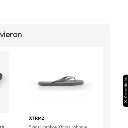
 vieron
Comentarios
XTRMZ
Atu
Slaps Hombre Xtrmz Johnnie