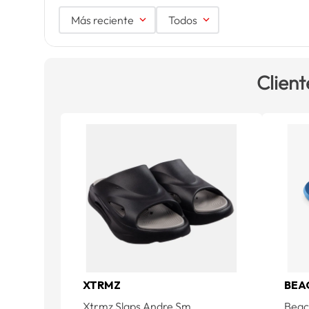
Más reciente
Todos
Client
XTRMZ
BEA
Xtrmz Slaps Andre Sm
Beac