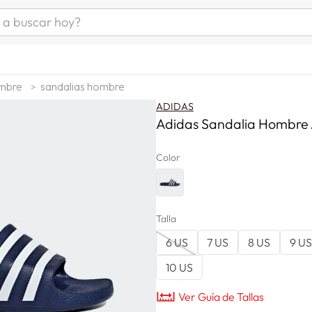
uscar hoy?
ÁS BUSCADOS
s
mbre
sandalias hombre
as mujer
ADIDAS
as hombre
Adidas Sandalia Hombre 
Color
s
Talla
6 US
7 US
8 US
9 US
a
10 US
man
Ver Guía de Tallas