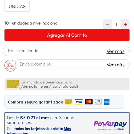
UNICAS
spiderman
10
.
10+ unidades a nivel nacional
－
＋
Agregar Al Carrito
Retiro en tienda
Ver más
Envío a domicilio
Ver más
¡Un mundo de beneficios para ti!
¿Aún no la tienes?
¡Solicítala aquí!
Compra segura garantizada: