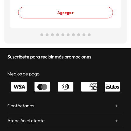
Agregar
Suscríbete para recibir más promociones
Medios de pago
Contáctanos
+
¿Chateamos? Whatsapp
atentos a tus consultas
Atención al cliente
+
Email: sac.virtual@estilos.com.pe
Zonas de despacho