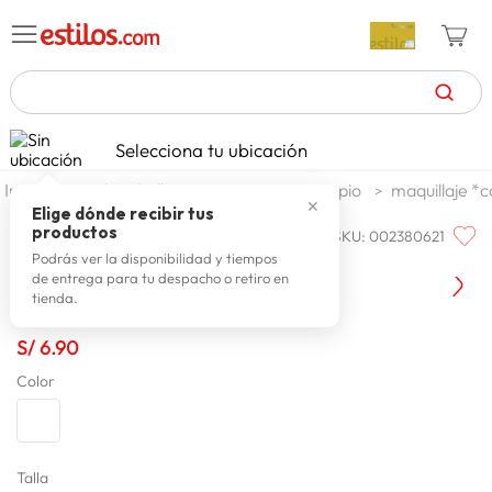
TÉRMINOS MÁS BUSCADOS
Selecciona tu ubicación
celulares
1
.
textil
belleza
cosmeticos propio
maquillaje *
✕
zapatillas mujer
2
.
Elige dónde recibir tus
productos
SKU
:
002380621
ESTILOS
zapatillas hombre
3
.
(age 102 #1) Esmalte Jarusa
Podrás ver la disponibilidad y tiempos
de entrega para tu despacho o retiro en
moda
4
.
tienda.
zapatillas
5
.
S/
6
.
90
tv
6
.
Color
laptop
7
.
terrex
8
.
lavadora
Talla
9
.