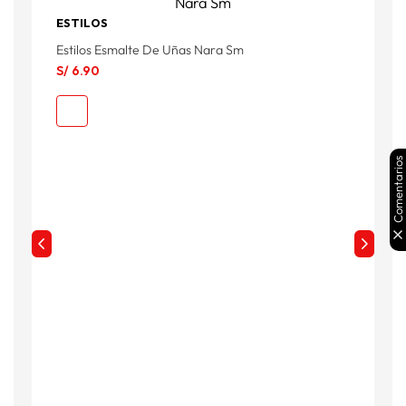
ESTILOS
C
Estilos Esmalte De Uñas Nara Sm
S
S/
6
.
90
Comentarios