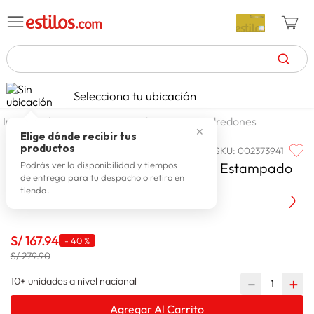
TÉRMINOS MÁS BUSCADOS
Selecciona tu ubicación
zapatillas mujer
1
.
dormitorio
ropa de cama
edredones
✕
celulares
2
.
Elige dónde recibir tus
productos
SKU
:
002373941
ALTENBURG
zapatillas hombre
3
.
Altenburg Edredon Blend Confort Estampado
Podrás ver la disponibilidad y tiempos
de entrega para tu despacho o retiro en
moda
4
.
1.5 Plazas
tienda.
zapatillas
5
.
tv
6
.
S/
167
.
94
-
40 %
terrex
S/ 279.90
7
.
laptop
10+ unidades a nivel nacional
－
＋
8
.
spiderman
9
.
Agregar Al Carrito