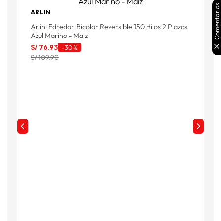
Comentarios
ARLIN
A
Arlin Edredon Bicolor Reversible 150 Hilos 2 Plazas
S
Azul Marino - Maiz
S
S/
76
.
93
-
30 %
S/ 109.90