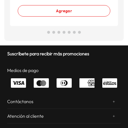
Agregar
Suscríbete para recibir más promociones
Medios de pago
Contáctanos
+
¿Chateamos? Whatsapp
atentos a tus consultas
Atención al cliente
+
Email: sac.virtual@estilos.com.pe
Zonas de despacho
sac.virtual@estilos.com.pe