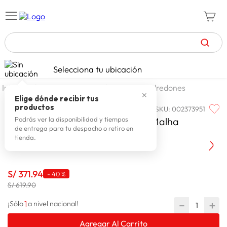
TÉRMINOS MÁS BUSCADOS
Selecciona tu ubicación
zapatillas mujer
1
.
dormitorio
ropa de cama
edredones
✕
celulares
2
.
Elige dónde recibir tus
productos
SKU
:
002373951
ALTENBURG
zapatillas hombre
3
.
Altenburg Edredon Blend Sense Malha
Podrás ver la disponibilidad y tiempos
de entrega para tu despacho o retiro en
moda
4
.
Estamado Floralis 2 Plazas
tienda.
zapatillas
5
.
tv
6
.
S/
371
.
94
-
40 %
terrex
S/ 619.90
7
.
laptop
1
－
＋
8
.
¡Sólo
a nivel nacional!
spiderman
9
.
Agregar Al Carrito