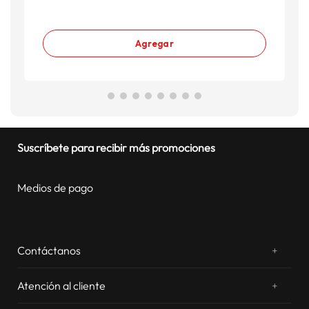
Agregar
Suscríbete para recibir más promociones
Medios de pago
Contáctanos
+
¿Chateamos? Whatsapp
atentos a tus consultas
Atención al cliente
+
Email: sac.virtual@estilos.com.pe
Zonas de despacho