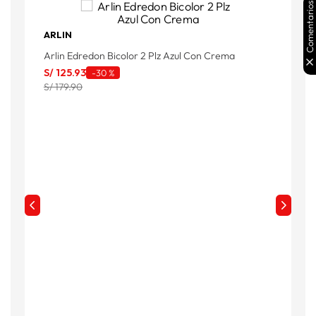
Comentarios
ARLIN
Arlin Edredon Bicolor 2 Plz Azul Con Crema
A
S/
125
.
93
S
-
30 %
S/ 179.90
S