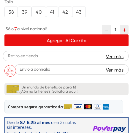
Talla
lavadora
10
.
38
39
40
41
42
43
7
－
＋
¡Sólo
a nivel nacional!
Agregar Al Carrito
Retiro en tienda
Ver más
Envío a domicilio
Ver más
¡Un mundo de beneficios para ti!
¿Aún no la tienes?
¡Solicítala aquí!
Compra segura garantizada: