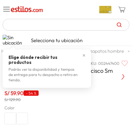
TÉRMINOS MÁS BUSCADOS
Selecciona tu ubicación
zapatillas mujer
1
.
calzado y zapatillas
zapatos
zapatos hombre
✕
celulares
2
.
Elige dónde recibir tus
productos
SKU
:
002447400
ANDRE MERCIER
zapatillas hombre
3
.
Andre Mercier Zapato Vestir Francisco Sm
Podrás ver la disponibilidad y tiempos
de entrega para tu despacho o retiro en
moda
4
.
tienda.
zapatillas
5
.
S/
59
.
90
-
54 %
tv
6
.
S/ 129.90
laptop
Color
7
.
terrex
8
.
spiderman
9
.