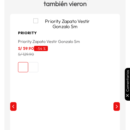
también vieron
PRIORITY
Priority Zapato Vestir Gonzalo Sm
S
S/
59
.
90
-
54 %
S/ 129.90
Comentarios