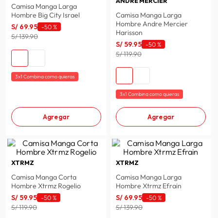
ANDRE MERCIER
Camisa Manga Larga
spiderman
10
.
Hombre Big City Israel
Camisa Manga Larga
Hombre Andre Mercier
S/
69
.
95
-
50 %
Harisson
S/ 139.90
S/
59
.
95
-
50 %
S/ 119.90
3x1 Combina como quieras
3x1 Combina como quieras
Agregar
Agregar
XTRMZ
XTRMZ
Camisa Manga Corta
Camisa Manga Larga
Hombre Xtrmz Rogelio
Hombre Xtrmz Efrain
S/
59
.
95
S/
69
.
95
-
50 %
-
50 %
S/ 119.90
S/ 139.90