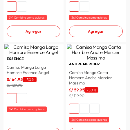
3x1 Combina como quieras
3x1 Combina como quieras
Agregar
Agregar
ESSENCE
ANDRE MERCIER
Camisa Manga Larga
Hombre Essence Angel
Camisa Manga Corta
Hombre Andre Mercier
S/
64
.
95
-
50 %
Massimo
S/ 129.90
S/
59
.
95
-
50 %
S/ 119.90
3x1 Combina como quieras
3x1 Combina como quieras