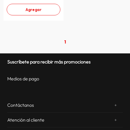
Agregar
1
Suscríbete para recibir más promociones
Medios de pago
Contáctanos
+
¿Chateamos? Whatsapp
atentos a tus consultas
Atención al cliente
+
Email: sac.virtual@estilos.com.pe
Zonas de despacho