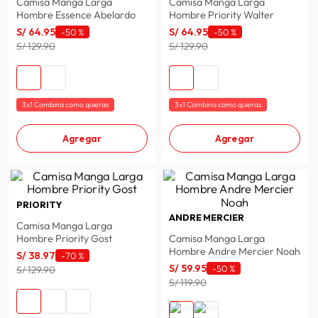
Camisa Manga Larga
Camisa Manga Larga
Hombre Essence Abelardo
Hombre Priority Walter
S/
64
.
95
S/
64
.
95
-
50 %
-
50 %
S/ 129.90
S/ 129.90
3x1 Combina como quieras
3x1 Combina como quieras
Agregar
Agregar
PRIORITY
ANDRE MERCIER
Camisa Manga Larga
Hombre Priority Gost
Camisa Manga Larga
Hombre Andre Mercier Noah
S/
38
.
97
-
70 %
S/
59
.
95
-
50 %
S/ 129.90
S/ 119.90