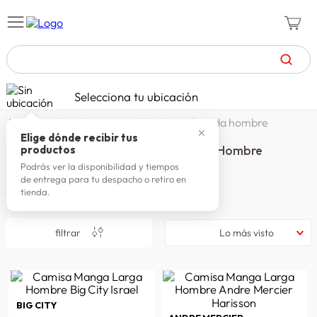
TÉRMINOS MÁS BUSCADOS
Selecciona tu ubicación
celulares
1
.
miles de camisas 50% dscto. | moda hombre
✕
zapatillas mujer
2
.
Elige dónde recibir tus
Miles de Camisas 50% Dscto. | Moda Hombre
productos
zapatillas hombre
3
.
Podrás ver la disponibilidad y tiempos
de entrega para tu despacho o retiro en
moda
4
.
tienda.
15
productos
zapatillas
5
.
filtrar
Lo más visto
tv
6
.
laptop
7
.
terrex
8
.
BIG CITY
lavadora
9
.