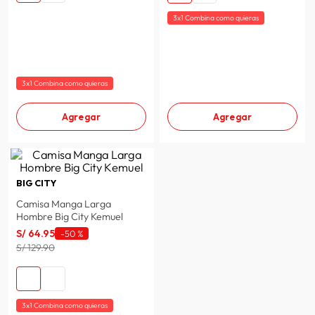
3x1 Combina como quieras
3x1 Combina como quieras
Agregar
Agregar
BIG CITY
Camisa Manga Larga
Hombre Big City Kemuel
S/
64
.
95
-
50 %
S/ 129.90
3x1 Combina como quieras