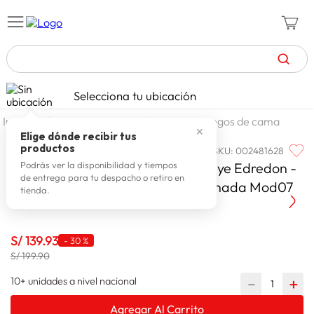
TÉRMINOS MÁS BUSCADOS
Selecciona tu ubicación
celulares
1
.
dormitorio
ropa de cama
juegos de cama
✕
zapatillas mujer
2
.
Elige dónde recibir tus
productos
SKU
:
002481628
ARLIN
zapatillas hombre
3
.
Arlin Arlin Set De Cama 2Plz Incluye Edredon -
Podrás ver la disponibilidad y tiempos
de entrega para tu despacho o retiro en
moda
4
.
Jgo Sabanas - 2 Fundas De Almohada Mod07
tienda.
zapatillas
5
.
tv
6
.
S/
139
.
93
-
30 %
laptop
S/ 199.90
7
.
terrex
10+ unidades a nivel nacional
－
＋
8
.
lavadora
9
.
Agregar Al Carrito