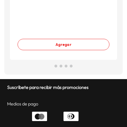
A
S
S
Agregar
Suscríbete para recibir más promociones
Medios de pago