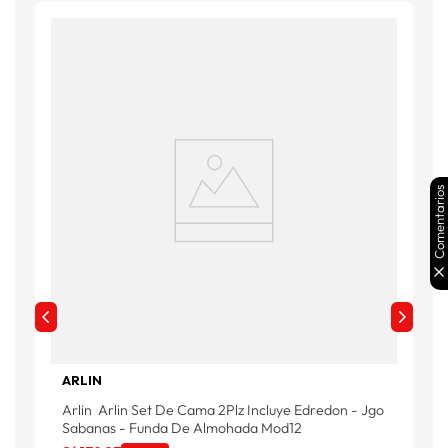
Comentarios
ARLIN
Arlin Arlin Set De Cama 2Plz Incluye Edredon - Jgo
A
Sabanas - Funda De Almohada Mod12
S