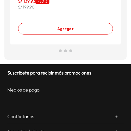
S/
139
.
93
-
30 %
S
S/ 199.90
Agregar
Suscríbete para recibir más promociones
Medios de pago
Contáctanos
+
¿Chateamos? Whatsapp
atentos a tus consultas