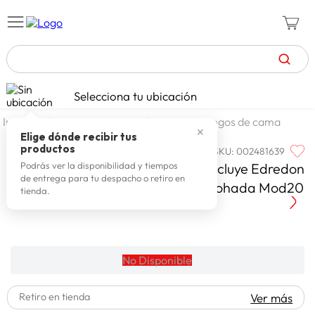
TÉRMINOS MÁS BUSCADOS
Selecciona tu ubicación
zapatillas mujer
1
.
dormitorio
ropa de cama
juegos de cama
✕
celulares
2
.
Elige dónde recibir tus
productos
SKU
:
002481639
ARLIN
zapatillas hombre
3
.
Arlin Arlin Set De Cama Queen Incluye Edredon
Podrás ver la disponibilidad y tiempos
de entrega para tu despacho o retiro en
moda
4
.
- Jgo Sabanas - 2 Fundas De Almohada Mod20
tienda.
zapatillas
5
.
tv
6
.
terrex
7
.
No Disponible
laptop
8
.
Retiro en tienda
Ver más
spiderman
9
.