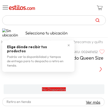
TÉRMINOS MÁS BUSCADOS
Selecciona tu ubicación
zapatillas mujer
1
.
dormitorio
ropa de cama
cubrecamas y quilts
✕
celulares
2
.
Elige dónde recibir tus
productos
SKU
:
002481652
ARLIN
zapatillas hombre
3
.
Arlin Cobertor Termico Estampado Queen Size
Podrás ver la disponibilidad y tiempos
de entrega para tu despacho o retiro en
zapatillas
4
.
150 Hilos Acolchado
tienda.
moda
5
.
tv
6
.
spiderman
7
.
No Disponible
laptop
8
.
Retiro en tienda
Ver más
terrex
9
.