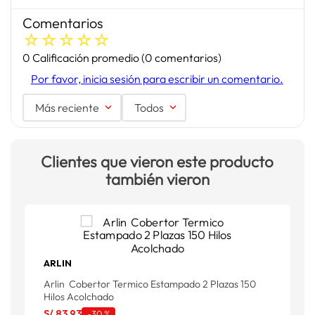
Comentarios
☆
☆
☆
☆
☆
0 Calificación promedio
(0 comentarios)
Por favor, inicia sesión para escribir un comentario.
Más reciente
Todos
Clientes que vieron este producto
también vieron
ARLIN
A
Arlin Cobertor Termico Estampado 2 Plazas 150
S
Hilos Acolchado
S
S/
83
.
93
-
30 %