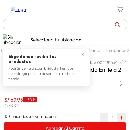
TÉRMINOS MÁS BUSCADOS
Selecciona tu ubicación
zapatillas mujer
1
.
dormitorio
ropa de cama
sabanas
sabanas 2
✕
celulares
2
.
Elige dónde recibir tus
productos
SKU
:
002481664
ARLIN
zapatillas hombre
3
.
Arlin Juego De Sabanas Estampado En Tela 2
Podrás ver la disponibilidad y tiempos
de entrega para tu despacho o retiro en
moda
4
.
Plazas 150 Hilos
tienda.
zapatillas
5
.
tv
6
.
S/
69
.
93
-
30 %
laptop
S/ 99.90
7
.
terrex
10+ unidades a nivel nacional
－
＋
8
.
spiderman
9
.
Agregar Al Carrito