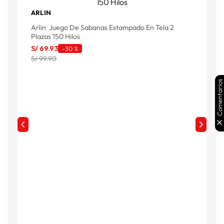
ARLIN
Arlin Juego De Sabanas Estampado En Tela 2
A
Plazas 150 Hilos
P
S/
69
.
93
S
-
30 %
S/ 99.90
S
Comentarios