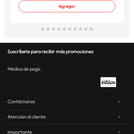
Agregar
Suscríbete para recibir más promociones
Medios de pago
Contáctanos
+
¿Chateamos? Whatsapp
atentos a tus consultas
Atención al cliente
+
Email: sac.virtual@estilos.com.pe
Zonas de despacho
sac.virtual@estilos.com.pe
Importante
+