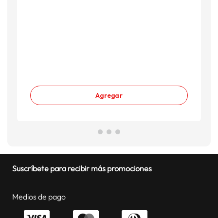
A
S
S
Agregar
Suscríbete para recibir más promociones
Medios de pago