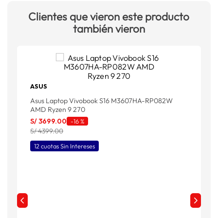
Clientes que vieron este producto
también vieron
ASUS
Asus Laptop Vivobook S16 M3607HA-RP082W
AMD Ryzen 9 270
S/
3699
.
00
-
16 %
S/ 4399.00
12 cuotas Sin Intereses