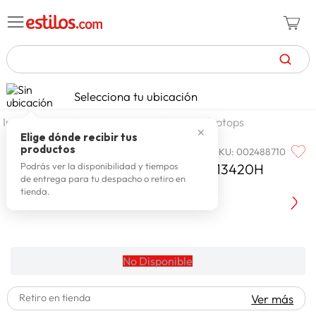
TÉRMINOS MÁS BUSCADOS
Selecciona tu ubicación
zapatillas mujer
1
.
tecnologia
computadoras
laptops
✕
celulares
2
.
Elige dónde recibir tus
productos
SKU
:
002488710
ASUS
zapatillas hombre
3
.
ASUS ExpertBook P1 Intel core i5-13420H
Podrás ver la disponibilidad y tiempos
de entrega para tu despacho o retiro en
zapatillas
4
.
P1503CVA-S71770W
tienda.
moda
5
.
tv
6
.
spiderman
7
.
No Disponible
laptop
8
.
Retiro en tienda
Ver más
terrex
9
.