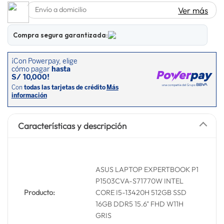
Envío a domicilio
Ver más
lavadora
10
.
Compra segura garantizada:
Características y descripción
ASUS LAPTOP EXPERTBOOK P1
P1503CVA-S71770W INTEL
Producto:
CORE I5-13420H 512GB SSD
16GB DDR5 15.6" FHD W11H
GRIS