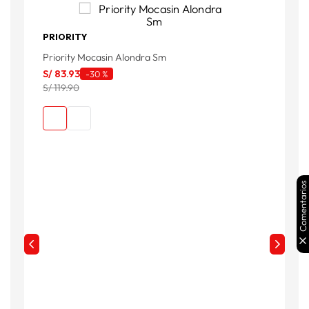
PRIORITY
P
Priority Mocasin Alondra Sm
S
S/
83
.
93
-
30 %
S
S/ 119.90
Comentarios