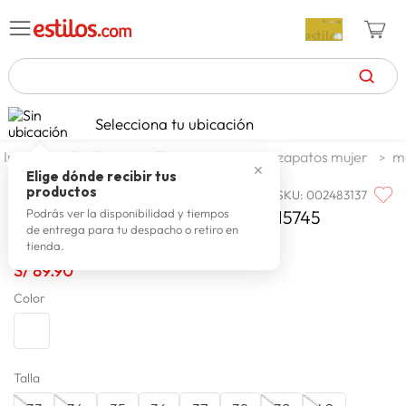
TÉRMINOS MÁS BUSCADOS
Selecciona tu ubicación
zapatillas mujer
1
.
calzado y zapatillas
zapatos
zapatos mujer
m
✕
celulares
2
.
Elige dónde recibir tus
productos
SKU
:
002483137
MOLECA
zapatillas hombre
3
.
Balerina Moleca 5800.105.28979.15745
Podrás ver la disponibilidad y tiempos
de entrega para tu despacho o retiro en
moda
4
.
tienda.
zapatillas
S/
89
.
90
5
.
Color
tv
6
.
laptop
7
.
terrex
8
.
Talla
spiderman
9
.