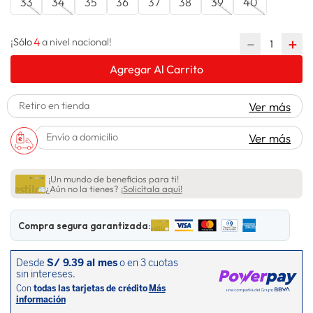
33
34
35
36
37
38
39
40
lavadora
10
.
4
－
＋
¡Sólo
a nivel nacional!
Agregar Al Carrito
Retiro en tienda
Ver más
Envío a domicilio
Ver más
¡Un mundo de beneficios para ti!
¿Aún no la tienes?
¡Solicítala aquí!
Compra segura garantizada: