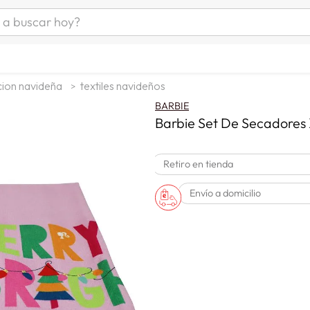
uscar hoy?
ÁS BUSCADOS
s
ion navideña
textiles navideños
as mujer
BARBIE
as hombre
Barbie Set De Secadore
Retiro en tienda
s
Envío a domicilio
a
man