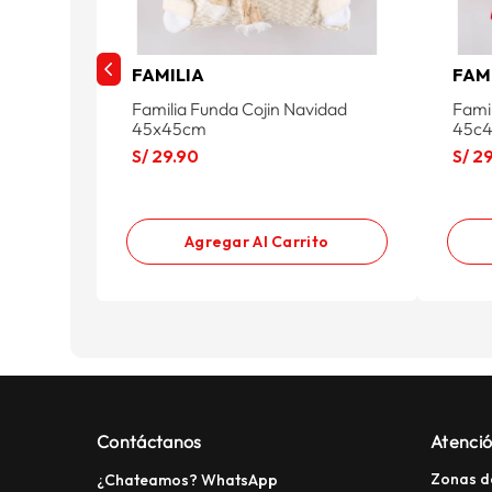
FAMILIA
FAM
Familia Funda Cojin Navidad
Fami
45x45cm
45c
S/
29
.
90
S/
2
Agregar Al Carrito
Contáctanos
Atenció
Zonas d
¿Chateamos? WhatsApp