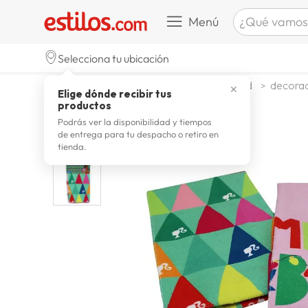
¿Qué vamos a b
Menú
TÉRMINOS M
Selecciona tu ubicación
celulare
1
.
decohogar decoracion
navidad
decorac
✕
Elige dónde recibir tus
zapatill
2
.
productos
zapatill
3
.
Podrás ver la disponibilidad y tiempos
de entrega para tu despacho o retiro en
moda
4
.
tienda.
zapatilla
5
.
tv
6
.
laptop
7
.
terrex
8
.
lavador
9
.
spider
10
.