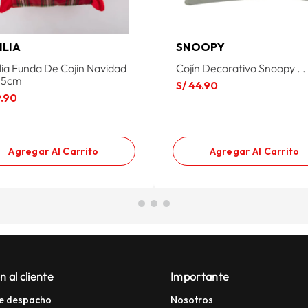
ILIA
SNOOPY
lia Funda De Cojin Navidad
Cojín Decorativo Snoopy . .
45cm
S/
44
.
90
9
.
90
Agregar Al Carrito
Agregar Al Carrito
n al cliente
Importante
e despacho
Nosotros