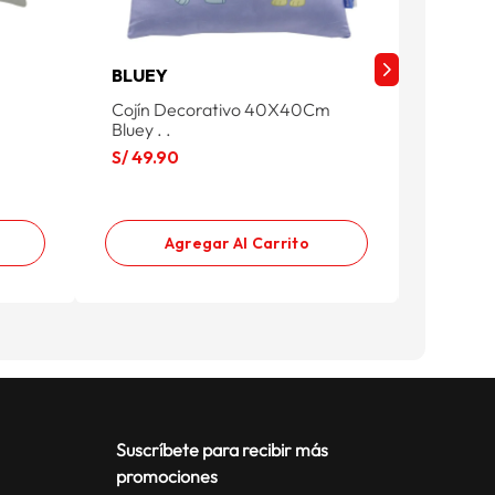
BLUEY
SNOO
Cojín Decorativo 40X40Cm
Snoopy 
Bluey . .
6sno60
S/
49
.
90
S/
49
.
9
Agregar Al Carrito
Suscríbete para recibir más
promociones