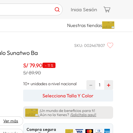
Inicia Sesión
Nuestras tiendas
SKU
:
002467807
lo Sunatwo Ba
S/
79
.
90
-
11 %
S/ 89.90
10+ unidades a nivel nacional
－
＋
Selecciona Talla Y Color
¡Un mundo de beneficios para ti!
¿Aún no la tienes?
¡Solicítala aquí!
Ver más
Compra segura