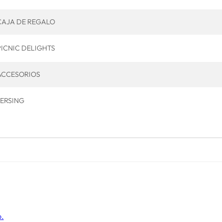
CAJA DE REGALO
PICNIC DELIGHTS
ACCESORIOS
JERSING
o.