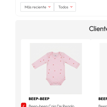
Más reciente
Todos
Client
BEEP-BEEP
BEE
Beep-beep Caja De Regalo
Beep