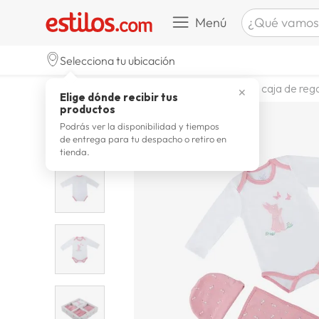
¿Qué vamos a b
Menú
TÉRMINOS M
Selecciona tu ubicación
celulare
1
.
textil
infantil
beba propio
caja de reg
✕
Elige dónde recibir tus
zapatill
2
.
productos
zapatill
3
.
Podrás ver la disponibilidad y tiempos
de entrega para tu despacho o retiro en
moda
4
.
tienda.
zapatilla
5
.
tv
6
.
laptop
7
.
terrex
8
.
cocina
9
.
lavador
10
.