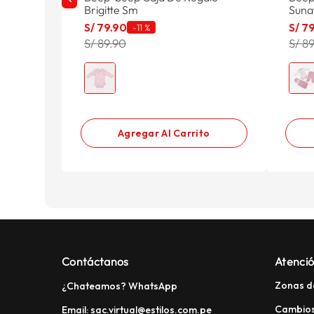
Brigitte Sm
Suna
S/
79
.
90
S/
7
-
11 %
S/ 89.90
S/ 8
Agregar Al Carrito
Contáctanos
Atenció
Zonas d
¿Chateamos? WhatsApp
Cambios
Email: sac.virtual@estilos.com.pe