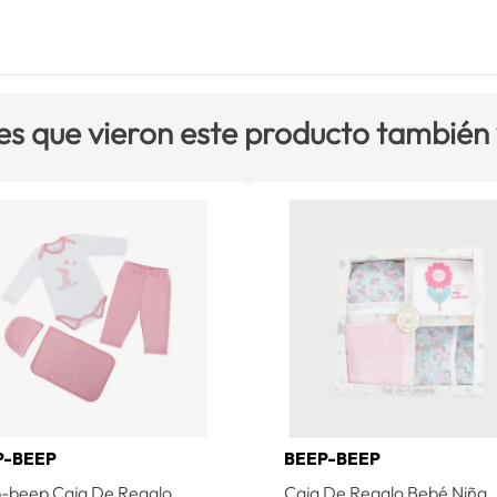
es que vieron este producto también
P-BEEP
BEEP-BEEP
-beep Caja De Regalo
Caja De Regalo Bebé Niña