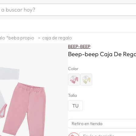
uscar hoy?
ÁS BUSCADOS
s
alo *beba propio
caja de regalo
as mujer
BEEP-BEEP
as hombre
Beep-beep Caja De Rega
Color
s
Talla
TU
Retiro en tienda
a