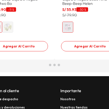
two Ba
Beep-Beep Helen
9
.
90
S/
55
.
93
-
11 %
-
30 %
9.90
S/ 79.90
Agregar Al Carrito
Agregar Al Carrito
n al cliente
Importante
e despacho
Nosotros
 y devoluciones
Nuestras tiendas