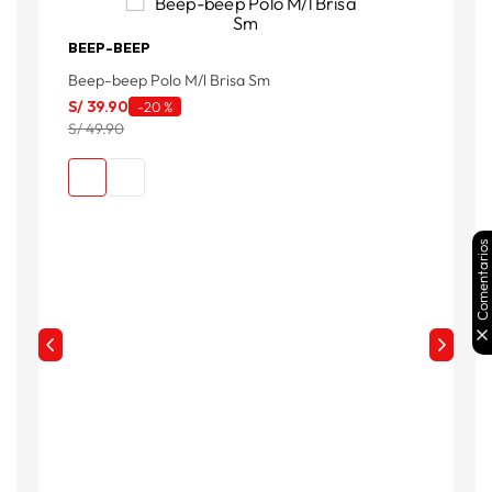
BEEP-BEEP
Beep-beep Polo M/l Brisa Sm
B
S/
39
.
90
S
-
20 %
S/ 49.90
S
Comentarios