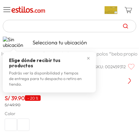
TÉRMINOS MÁS BUSCADOS
Selecciona tu ubicación
celulares
1
.
textil
infantil
beba propio
polos *beba propio
✕
zapatillas mujer
2
.
Elige dónde recibir tus
productos
SKU
:
002459312
BEEP-BEEP
zapatillas hombre
3
.
Beep-Beep Polo M/L Merci SM
Podrás ver la disponibilidad y tiempos
de entrega para tu despacho o retiro en
moda
4
.
tienda.
zapatillas
5
.
S/
39
.
90
-
20 %
tv
6
.
S/ 49.90
laptop
Color
7
.
terrex
8
.
cocina
9
.