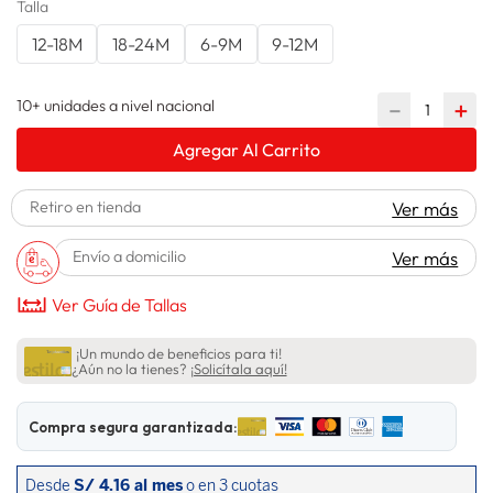
Talla
lavadora
10
.
12-18M
18-24M
6-9M
9-12M
10+ unidades a nivel nacional
－
＋
Agregar Al Carrito
Retiro en tienda
Ver más
Envío a domicilio
Ver más
Ver Guía de Tallas
¡Un mundo de beneficios para ti!
¿Aún no la tienes?
¡Solicítala aquí!
Compra segura garantizada: