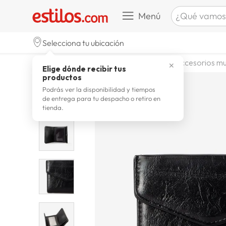
¿Qué vamos a b
Menú
TÉRMINOS M
Selecciona tu ubicación
zapatill
1
.
moda y accesorios
mujer
accesorios mu
✕
Elige dónde recibir tus
celulare
2
.
productos
zapatill
3
.
Podrás ver la disponibilidad y tiempos
de entrega para tu despacho o retiro en
moda
4
.
tienda.
zapatilla
5
.
tv
6
.
laptop
7
.
terrex
8
.
spider
9
.
lavador
10
.