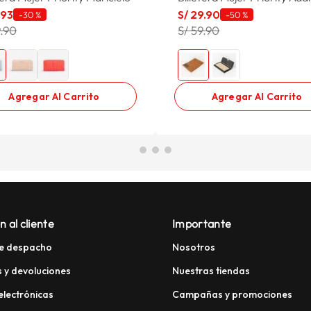
.
93
S/
29
.
90
-
30 %
-
50 %
9.90
S/ 59.90
Agregar Al Carrito
Agregar Al Carrito
n al cliente
Importante
e despacho
Nosotros
 y devoluciones
Nuestras tiendas
electrónicas
Campañas y promociones