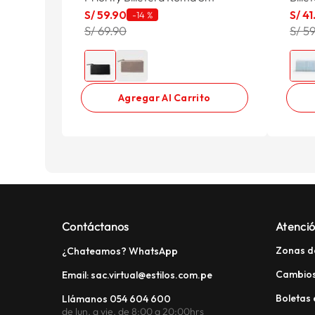
S/
59
.
90
S/
41
-
14 %
S/ 69.90
S/ 5
Agregar Al Carrito
Contáctanos
Atenció
Zonas d
¿Chateamos? WhatsApp
Cambios
Email: sac.virtual@estilos.com.pe
Boletas 
Llámanos 054 604 600
de lun. a vie. de 8:00 a 20:00hrs