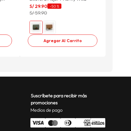
S/
29
.
90
S/
19
.
9
-
50 %
S/ 59.90
S/ 59.9
Agregar Al Carrito
Suscríbete para recibir más
promociones
Medios de pago