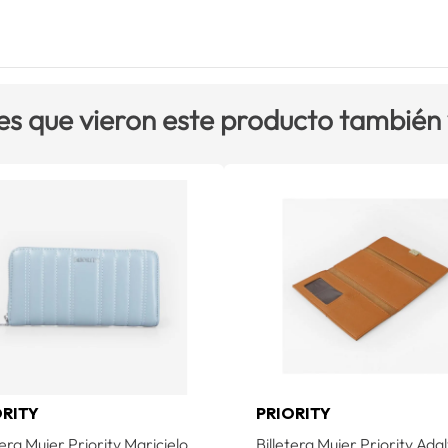
es que vieron este producto también
ORITY
PRIORITY
tera Mujer Priority Maricielo
Billetera Mujer Priority Ada