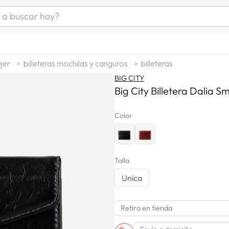
uscar hoy?
ÁS BUSCADOS
as mujer
jer
billeteras mochilas y canguros
billeteras
s
BIG CITY
as hombre
Big City Billetera Dalia S
Color
s
Talla
Unica
man
Retiro en tienda
a