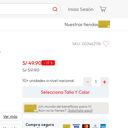
Inicia Sesión
Nuestras tiendas
SKU
:
002462176
m
S/
49
.
90
-
17 %
S/ 59.90
10+ unidades a nivel nacional
－
＋
Selecciona Talla Y Color
¡Un mundo de beneficios para ti!
¿Aún no la tienes?
¡Solicítala aquí!
Ver más
Compra segura