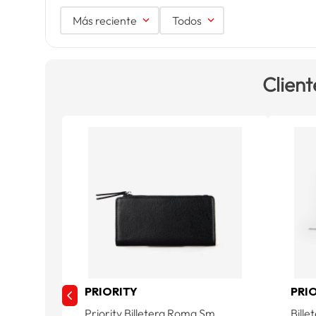
Más reciente
Todos
Client
PRIORITY
PRI
Priority Billetera Roma Sm
Bille