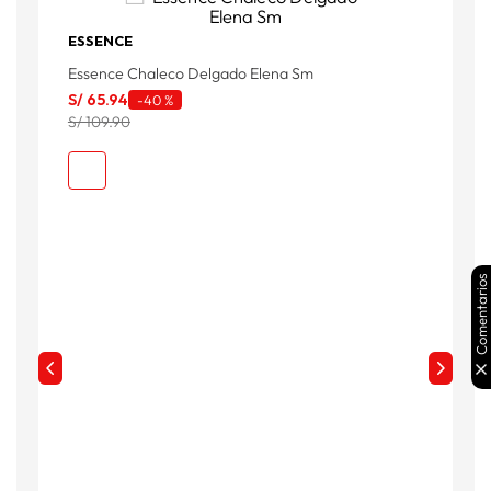
ESSENCE
B
Essence Chaleco Delgado Elena Sm
C
S/
65
.
94
S
-
40 %
S/ 109.90
S
Comentarios