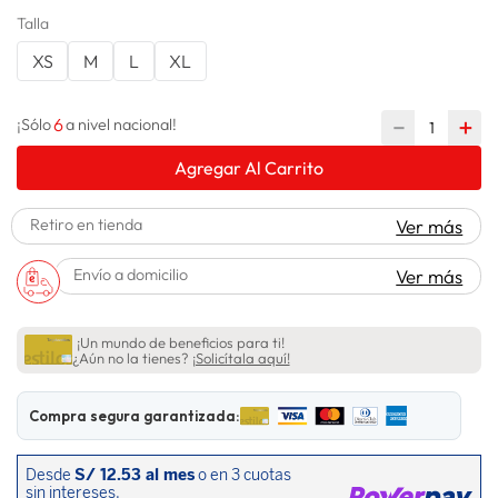
Talla
lavadora
10
.
XS
M
L
XL
6
－
＋
¡Sólo
a nivel nacional!
Agregar Al Carrito
Retiro en tienda
Ver más
Envío a domicilio
Ver más
¡Un mundo de beneficios para ti!
¿Aún no la tienes?
¡Solicítala aquí!
Compra segura garantizada: