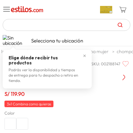
TÉRMINOS MÁS BUSCADOS
Selecciona tu ubicación
celulares
1
.
moda y accesorios
mujer
ropa mujer
chompas
✕
zapatillas mujer
2
.
Elige dónde recibir tus
productos
SKU
:
002188147
BIG CITY
zapatillas hombre
3
.
Chompa Mujer Big City Camille
Podrás ver la disponibilidad y tiempos
de entrega para tu despacho o retiro en
moda
4
.
tienda.
zapatillas
5
.
S/
119
.
90
tv
6
.
3x1 Combina como quieras
laptop
7
.
Color
terrex
8
.
cocina
9
.