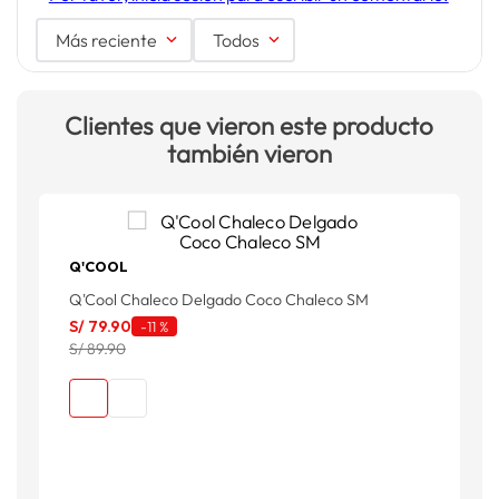
Más reciente
Todos
Clientes que vieron este producto
también vieron
Q'COOL
Q'Cool Chaleco Delgado Coco Chaleco SM
P
S/
79
.
90
S
-
11 %
S/ 89.90
S