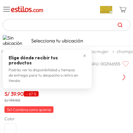
TÉRMINOS MÁS BUSCADOS
Selecciona tu ubicación
zapatillas mujer
1
.
moda y accesorios
mujer
ropa mujer
chompas
✕
celulares
2
.
Elige dónde recibir tus
productos
SKU
:
002166555
BIG CITY
zapatillas hombre
3
.
Chompa Mujer Big City Capri
Podrás ver la disponibilidad y tiempos
de entrega para tu despacho o retiro en
moda
4
.
tienda.
zapatillas
5
.
S/
39
.
90
-
67 %
tv
6
.
S/ 119.90
laptop
7
.
3x1 Combina como quieras
Color
terrex
8
.
spiderman
9
.