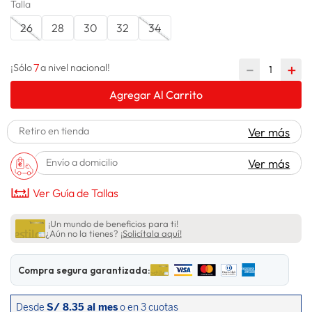
Talla
lavadora
10
.
26
28
30
32
34
7
－
＋
¡Sólo
a nivel nacional!
Agregar Al Carrito
Retiro en tienda
Ver más
Envío a domicilio
Ver más
Ver Guía de Tallas
¡Un mundo de beneficios para ti!
¿Aún no la tienes?
¡Solicítala aquí!
Compra segura garantizada: