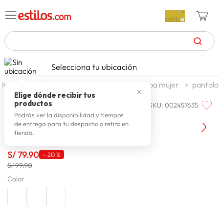
TÉRMINOS MÁS BUSCADOS
Selecciona tu ubicación
zapatillas mujer
1
.
moda y accesorios
mujer
ropa mujer
pantalo
✕
celulares
2
.
Elige dónde recibir tus
productos
SKU
:
002457635
BIG CITY
zapatillas hombre
3
.
Big City Jean Straight Banle 2 Ba
Podrás ver la disponibilidad y tiempos
de entrega para tu despacho o retiro en
moda
4
.
tienda.
zapatillas
5
.
S/
79
.
90
-
20 %
tv
6
.
S/ 99.90
laptop
Color
7
.
terrex
8
.
spiderman
9
.