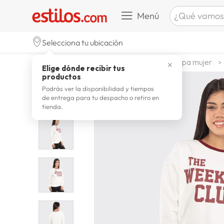
¿Qué vamos a b
Menú
TÉRMINOS M
Selecciona tu ubicación
celulare
1
.
moda y accesorios
mujer
ropa mujer
✕
Elige dónde recibir tus
zapatill
2
.
productos
zapatill
3
.
Podrás ver la disponibilidad y tiempos
de entrega para tu despacho o retiro en
moda
4
.
tienda.
zapatilla
5
.
tv
6
.
laptop
7
.
terrex
8
.
lavador
9
.
spider
10
.