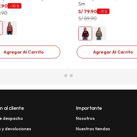
Sm
9
.
90
-
10 %
S/
79
.
90
-
11 %
9.90
S/ 89.90
Agregar Al Carrito
Agregar Al Carrito
n al cliente
Importante
e despacho
Nosotros
 y devoluciones
Nuestras tiendas