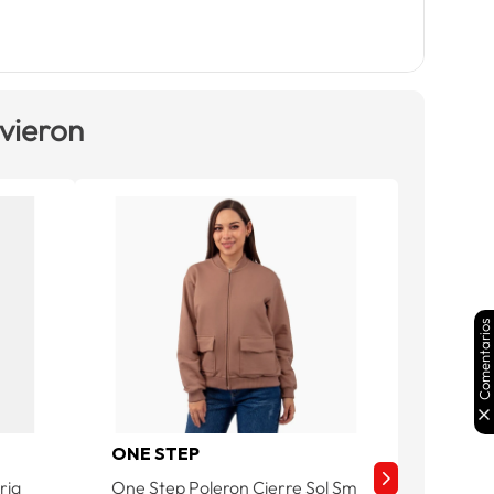
 vieron
Comentarios
ONE STEP
SASSA
ria
One Step Poleron Cierre Sol Sm
Sassafr