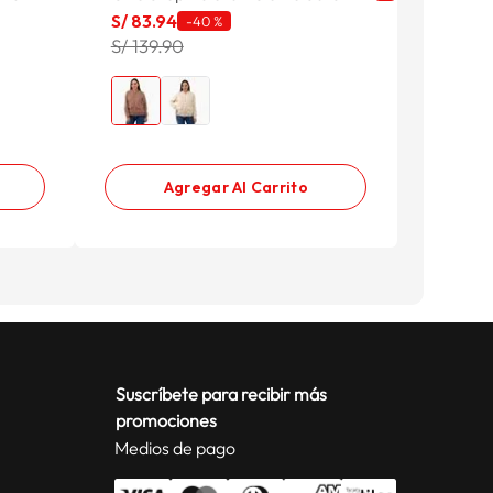
S/
83
.
94
S/
59
.
9
-
40 %
S/ 139.90
S/ 99.9
Agregar Al Carrito
Suscríbete para recibir más
promociones
Medios de pago