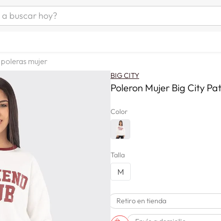
uscar hoy?
ÁS BUSCADOS
s
poleras mujer
as mujer
BIG CITY
as hombre
Poleron Mujer Big City Pat
Color
s
Talla
M
a
Retiro en tienda
man