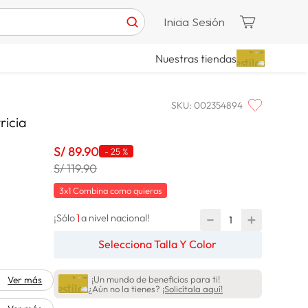
Inicia Sesión
Nuestras tiendas
SKU
:
002354894
ricia
S/
89
.
90
-
25 %
S/ 119.90
3x1 Combina como quieras
1
－
＋
¡Sólo
a nivel nacional!
Selecciona Talla Y Color
¡Un mundo de beneficios para ti!
Ver más
¿Aún no la tienes?
¡Solicítala aquí!