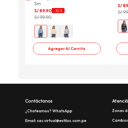
Sm
S/
8
S/
89
.
90
-
10 %
S/ 9
S/ 99.90
Agregar Al Carrito
Contáctanos
Atenció
Zonas d
¿Chateamos? WhatsApp
Cambios
Email: sac.virtual@estilos.com.pe