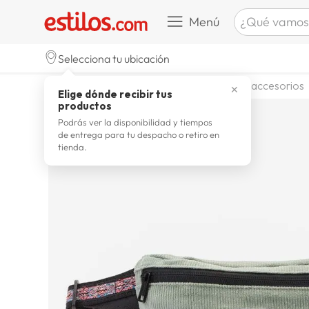
¿Qué vamos a b
Menú
TÉRMINOS M
Selecciona tu ubicación
celulare
1
.
moda y accesorios
hombre
accesorios
✕
Elige dónde recibir tus
zapatill
2
.
productos
zapatill
3
.
Podrás ver la disponibilidad y tiempos
de entrega para tu despacho o retiro en
moda
4
.
tienda.
zapatilla
5
.
tv
6
.
laptop
7
.
terrex
8
.
cocina
9
.
lavador
10
.