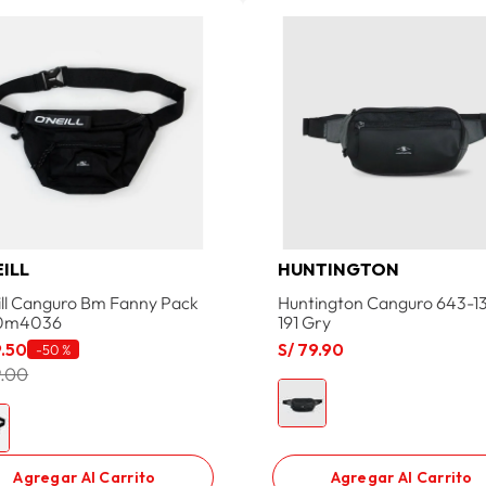
EILL
HUNTINGTON
ill Canguro Bm Fanny Pack
Huntington Canguro 643-1
-0m4036
191 Gry
9
.
50
S/
79
.
90
-
50 %
9.00
Agregar Al Carrito
Agregar Al Carrito