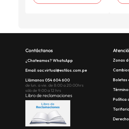
Contáctanos
Atenció
Zonas d
¿Chateamos? WhatsApp
Cambios
Email: sac.virtual@estilos.com.pe
Boletas 
Llámanos 054 604 600
de lun. a vie. de 8:00 a 20:00hrs
Términos
sáb de 9:00 a 12 hrs
Libro de reclamaciones
Política
Tarifario
Derech