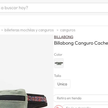
uscar hoy?
ÁS BUSCADOS
s
billeteras mochilas y canguros
canguros
as mujer
BILLABONG
as hombre
Billabong Canguro Cach
Color
s
Talla
Unica
Retiro en tienda
a