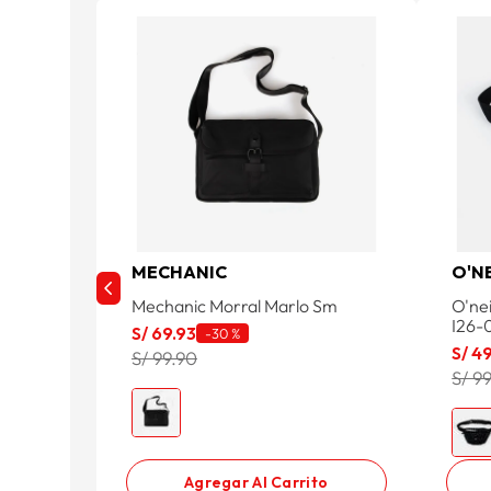
MECHANIC
O'N
Mechanic Morral Marlo Sm
O'ne
I26
S/
69
.
93
-
30 %
S/
4
S/ 99.90
S/ 9
Agregar Al Carrito