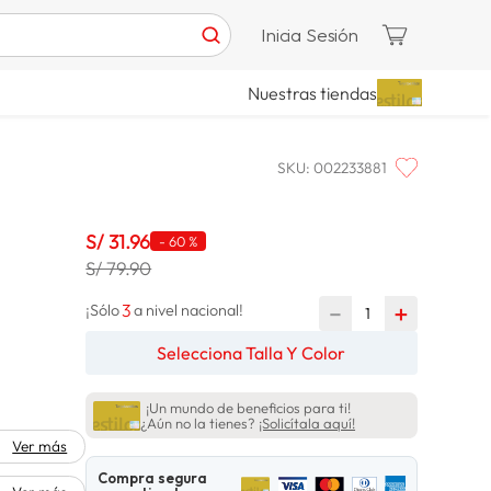
Inicia Sesión
Nuestras tiendas
SKU
:
002233881
e
S/
31
.
96
-
60 %
S/ 79.90
3
－
＋
¡Sólo
a nivel nacional!
Selecciona Talla Y Color
¡Un mundo de beneficios para ti!
¿Aún no la tienes?
¡Solicítala aquí!
Ver más
Compra segura