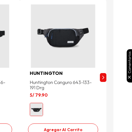
Comentarios
HUNTINGTON
HUNT
36-
Huntington Canguro 643-133-
Morral 
191 Drg
Blk
S/
79
.
90
S/
79
.
9
Agregar Al Carrito